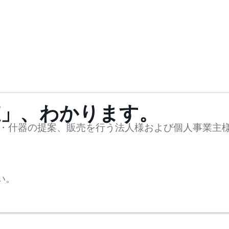
値」、わかります。
・什器の提案、販売を行う法人様および個人事業主
い。