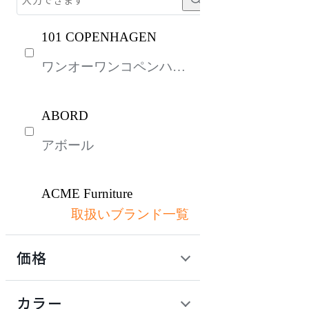
101 COPENHAGEN
ワンオーワンコペンハー
ゲン
ABORD
アボール
ACME Furniture
取扱いブランド一覧
アクメファニチャー
価格
ADAL
定価 / 上代 (税抜)
検索
カラー
アダル