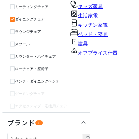
キッズ家具
ミーティングチェア
生活家電
ダイニングチェア
キッチン家電
ラウンジチェア
ベッド・寝具
建具
スツール
オフプライス什器
カウンター・ハイチェア
ローチェア・座椅子
ベンチ・ダイニングベンチ
ゲーミングチェア
エグゼクティブ・応接用チェア
テーブル・デスク
インテリア雑貨
ガーデン・屋外
収納家具
パーソナルブース・集中ブース
オフィスアクセサリー・備品
ライト・照明
キッズ家具
生活家電
キッチン家電
ベッド・寝具
建具
オフプライス什器
ブランド
1