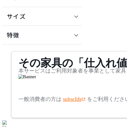
~
円
サイズ
ADAL TOTAL INTERIOR
COLLECTION
幅
アダルトータルインテリ
検索
特徴
アコレクション
~
ADRS
mm
サステナビリティ商品
その家具の「仕入れ
奥行
検索
アドレス
~
本サービスはご利用対象者を事業として家具
Andreu World
mm
高さ
検索
アンドリューワールド
一般消費者の方は
subsclife
をご利用くださ
~
ANONIMA CASTELLI
mm
座面高
検索
アノニマカステッリ