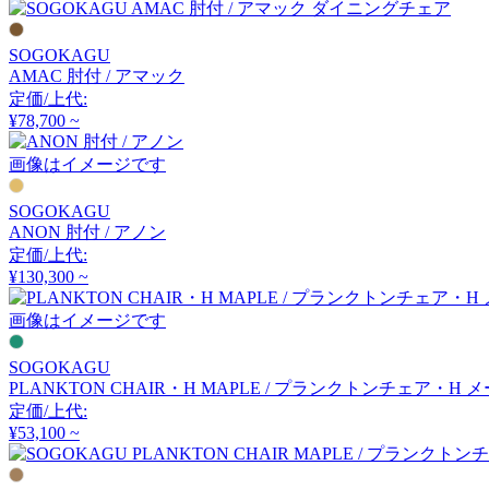
チェラントラ
SOGOKAGU
AMAC 肘付 / アマック
CHAISES NICOLLE
定価/上代:
¥78,700 ~
シェーズ・ニコル
画像はイメージです
Coccole
SOGOKAGU
ANON 肘付 / アノン
コッコレ
定価/上代:
¥130,300 ~
画像はイメージです
COLOS
SOGOKAGU
コロス
PLANKTON CHAIR・H MAPLE / プランクトンチェア・H 
定価/上代:
¥53,100 ~
COMPLEX UNIVERSAL
FURNITURE SUPPLY