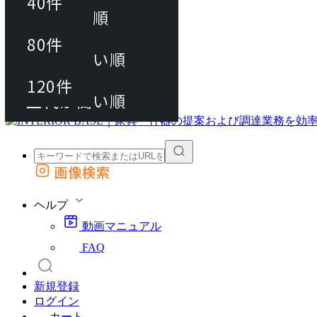
40件
おすすめ順
80件
80件
上代が安い順
動画マニュアル
120件
120件
FAQ
カート
上代が高い順
画像検索
外部サイトの商品をカートに追加
他のサイトで見つけた商品ページのURLを貼り付けて、カートに追加できます
ヘルプ
動画マニュアル
FAQ
新規登録
ログイン
カート