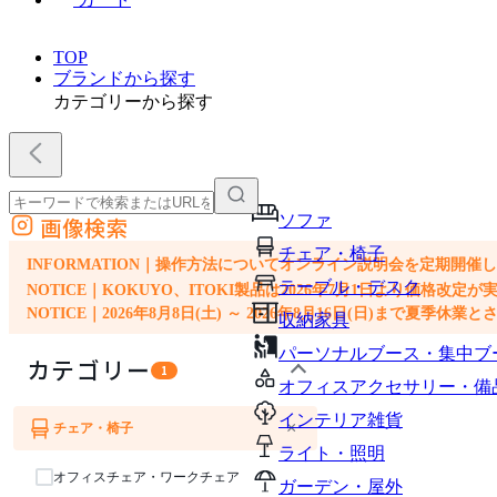
TOP
ブランドから探す
カテゴリーから探す
ソファ
画像検索
外部サイトの商品をカートに追加
チェア・椅子
他のサイトで見つけた商品ページのURLを貼り付けて、カートに追加できます
INFORMATION｜操作方法についてオンライン説明会を定期開催
テーブル・デスク
NOTICE｜KOKUYO、ITOKI製品は2026年7月1日より価
NOTICE｜2026年8月8日(土) ～ 2026年8月16日(日)まで夏季休
収納家具
パーソナルブース・集中ブ
カテゴリー
1
オフィスアクセサリー・備
インテリア雑貨
×
チェア・椅子
ソファ
ライト・照明
オフィスチェア・ワークチェア
ガーデン・屋外