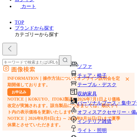
カート
TOP
ブランドから探す
カテゴリーから探す
ソファ
画像検索
外部サイトの商品をカートに追加
チェア・椅子
×
INFORMATION｜操作方法についてオンライン説明会を定
他のサイトで見つけた商品ページのURLを貼り付けて、カートに追加できます
テーブル・デスク
期開催しております。
お申込み
収納家具
NOTICE｜KOKUYO、ITOKI製品は2026年7月1日より価格
パーソナルブース・集中ブ
改定が実施されます。該当製品につきましては、順次サイ
オフィスアクセサリー・備
ト内の表示価格を更新いたします。
NOTICE｜2026年8月8日(土) ～ 2026年8月16日(日)まで夏季
インテリア雑貨
休業とさせていただきます。
ライト・照明