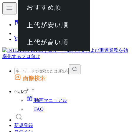
おすすめ順
80件
上代が安い順
動画マニュアル
120件
FAQ
カート
上代が高い順
画像検索
外部サイトの商品をカートに追加
他のサイトで見つけた商品ページのURLを貼り付けて、カートに追加できます
ヘルプ
動画マニュアル
FAQ
新規登録
ログイン