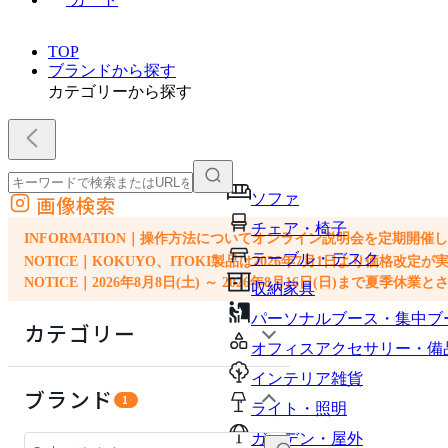
TOP
ブランドから探す
カテゴリーから探す
ソファ
画像検索
外部サイトの商品をカートに追加
チェア・椅子
他のサイトで見つけた商品ページのURLを貼り付けて、カートに追加できます
INFORMATION｜操作方法についてオンライン説明会を定期開催
テーブル・デスク
NOTICE｜KOKUYO、ITOKI製品は2026年7月1日より価
NOTICE｜2026年8月8日(土) ～ 2026年8月16日(日)まで夏季休
収納家具
パーソナルブース・集中ブ
カテゴリー
オフィスアクセサリー・備
インテリア雑貨
ソファ
ブランド
1
ライト・照明
チェア・椅子
ガーデン・屋外