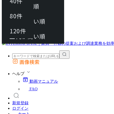
40件
おすすめ順
80件
80件
上代が安い順
動画マニュアル
120件
120件
FAQ
カート
上代が高い順
画像検索
外部サイトの商品をカートに追加
他のサイトで見つけた商品ページのURLを貼り付けて、カートに追加できます
ヘルプ
動画マニュアル
FAQ
新規登録
ログイン
カート