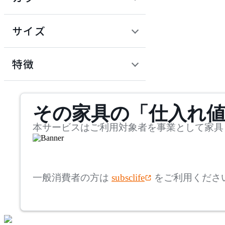
~
建具
オフプライス什器
円
サイズ
ADAL
幅
アダル
検索
特徴
~
ADAL TOTAL INTERIOR
mm
サステナビリティ商品
COLLECTION
その家具の「仕入れ
奥行
検索
アダルトータルインテリ
アコレクション
~
本サービスはご利用対象者を事業として家具
ADRS
mm
高さ
検索
アドレス
一般消費者の方は
subsclife
をご利用くださ
~
AICO
mm
座面高
検索
アイコ