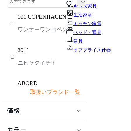
テーブル・デスク
キッズ家具
生活家電
101 COPENHAGEN
収納家具
キッチン家電
ワンオーワンコペンハー
パーソナルブース・集中ブース
ベッド・寝具
ゲン
オフィスアクセサリー・備品
建具
201˚
オフプライス什器
インテリア雑貨
ニヒャクイチド
ライト・照明
ガーデン・屋外
ABORD
キッズ家具
取扱いブランド一覧
アボール
生活家電
価格
キッチン家電
ACME Furniture
ベッド・寝具
定価 / 上代 (税抜)
検索
カラー
アクメファニチャー