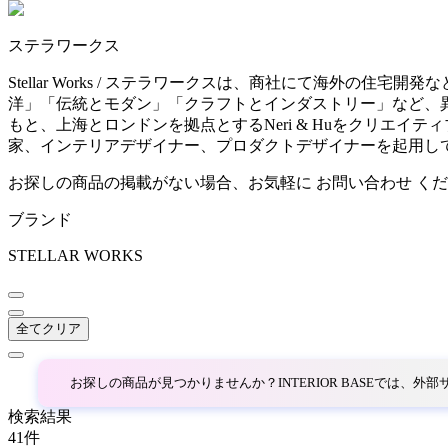
~
ステラワークス
AINX
mm
Stellar Works / ステラワークスは、商社にて海外
洋」「伝統とモダン」「クラフトとインダストリー」など、
アイネクス
もと、上海とロンドンを拠点とするNeri & Huをクリエイティ
家、インテリアデザイナー、プロダクトデザイナーを起用し
aluna
お探しの商品の掲載がない場合、お気軽に
お問い合わせ
くだ
ブランド
アルナ
STELLAR WORKS
Andreu World
全てクリア
アンドリューワールド
お探しの商品が見つかりませんか？INTERIOR BASEでは、
ANONIMA CASTELLI
検索結果
41
件