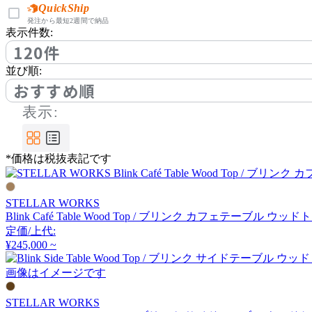
アノニマカステッリ
QuickShip
発注から最短2週間で納品
表示件数:
120件
Another Garden
並び順:
アナザーガーデン
おすすめ順
表示:
ARIAKE
*価格は税抜表記です
アリアケ
STELLAR WORKS
arper
Blink Café Table Wood Top / ブリンク カフェテーブル ウッ
定価/上代:
アルペール
¥245,000 ~
画像はイメージです
arrmet
STELLAR WORKS