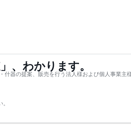
値」、わかります。
・什器の提案、販売を行う法人様および個人事業主
い。