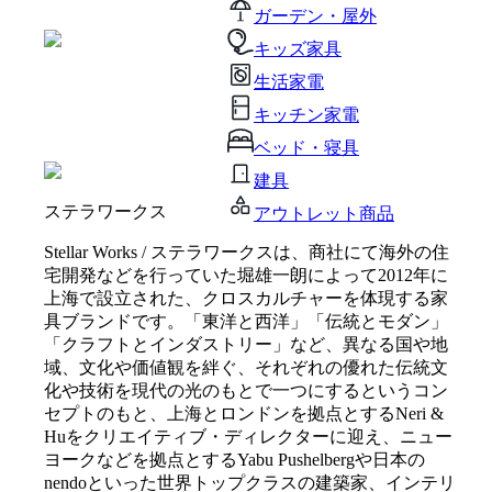
ガーデン・屋外
キッズ家具
生活家電
キッチン家電
ベッド・寝具
建具
ステラワークス
アウトレット商品
Stellar Works / ステラワークスは、商社にて海外の住
宅開発などを行っていた堀雄一朗によって2012年に
上海で設立された、クロスカルチャーを体現する家
具ブランドです。「東洋と西洋」「伝統とモダン」
「クラフトとインダストリー」など、異なる国や地
域、文化や価値観を絆ぐ、それぞれの優れた伝統文
化や技術を現代の光のもとで一つにするというコン
セプトのもと、上海とロンドンを拠点とするNeri &
Huをクリエイティブ・ディレクターに迎え、ニュー
ヨークなどを拠点とするYabu Pushelbergや日本の
nendoといった世界トップクラスの建築家、インテリ