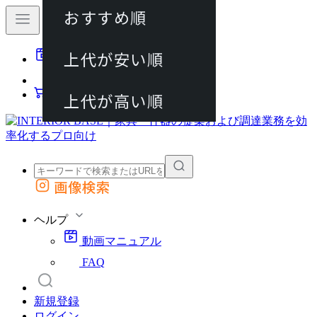
おすすめ順
80件
上代が安い順
動画マニュアル
120件
FAQ
カート
上代が高い順
画像検索
外部サイトの商品をカートに追加
他のサイトで見つけた商品ページのURLを貼り付けて、カートに追加できます
ヘルプ
動画マニュアル
FAQ
新規登録
ログイン