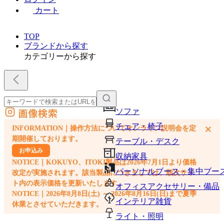
カート
TOP
ブランドから探す
カテゴリーから探す
画像検索
ソファ
外部サイトの商品をカートに追加
チェア・椅子
×
INFORMATION｜操作方法についてオンライン説明会を定
他のサイトで見つけた商品ページのURLを貼り付けて、カートに追加できます
期開催しております。
テーブル・デスク
お申込み
収納家具
NOTICE｜KOKUYO、ITOKI製品は2026年7月1日より価格
パーソナルブース・集中ブー
改定が実施されます。該当製品につきましては、順次サイ
ト内の表示価格を更新いたします。
オフィスアクセサリー・備品
NOTICE｜2026年8月8日(土) ～ 2026年8月16日(日)まで夏季
インテリア雑貨
休業とさせていただきます。
ライト・照明