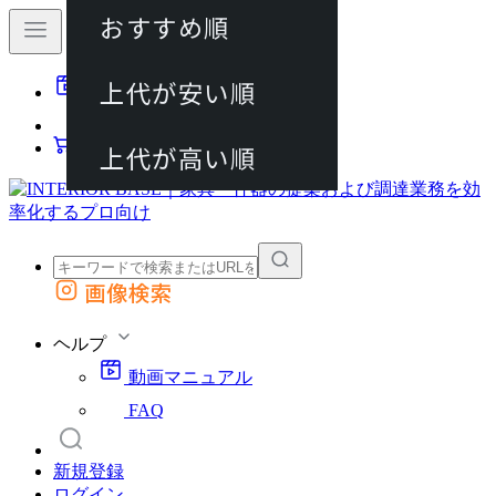
おすすめ順
80件
上代が安い順
動画マニュアル
120件
FAQ
カート
上代が高い順
画像検索
外部サイトの商品をカートに追加
他のサイトで見つけた商品ページのURLを貼り付けて、カートに追加できます
ヘルプ
動画マニュアル
FAQ
新規登録
ログイン