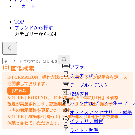
カート
TOP
ブランドから探す
カテゴリーから探す
画像検索
ソファ
外部サイトの商品をカートに追加
チェア・椅子
×
INFORMATION｜操作方法についてオンライン説明会を定
他のサイトで見つけた商品ページのURLを貼り付けて、カートに追加できます
期開催しております。
テーブル・デスク
お申込み
収納家具
NOTICE｜KOKUYO、ITOKI製品は2026年7月1日より価格
パーソナルブース・集中ブー
改定が実施されます。該当製品につきましては、順次サイ
ト内の表示価格を更新いたします。
オフィスアクセサリー・備品
NOTICE｜2026年8月8日(土) ～ 2026年8月16日(日)まで夏季
インテリア雑貨
休業とさせていただきます。
ライト・照明