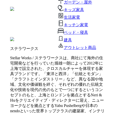
ガーデン・屋外
キッズ家具
生活家電
キッチン家電
ベッド・寝具
建具
アウトレット商品
ステラワークス
Stellar Works / ステラワークスは、商社にて海外の住
宅開発などを行っていた堀雄一朗によって2012年に
上海で設立された、クロスカルチャーを体現する家
具ブランドです。「東洋と西洋」「伝統とモダン」
「クラフトとインダストリー」など、異なる国や地
域、文化や価値観を絆ぐ、それぞれの優れた伝統文
化や技術を現代の光のもとで一つにするというコン
セプトのもと、上海とロンドンを拠点とするNeri &
Huをクリエイティブ・ディレクターに迎え、ニュー
ヨークなどを拠点とするYabu Pushelbergや日本の
nendoといった世界トップクラスの建築家、インテリ