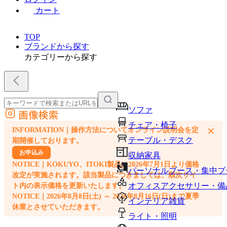
カート
TOP
ブランドから探す
カテゴリーから探す
ソファ
画像検索
外部サイトの商品をカートに追加
チェア・椅子
×
INFORMATION｜操作方法についてオンライン説明会を定
他のサイトで見つけた商品ページのURLを貼り付けて、カートに追加できます
テーブル・デスク
期開催しております。
お申込み
収納家具
NOTICE｜KOKUYO、ITOKI製品は2026年7月1日より価格
パーソナルブース・集中ブ
改定が実施されます。該当製品につきましては、順次サイ
オフィスアクセサリー・備
ト内の表示価格を更新いたします。
NOTICE｜2026年8月8日(土) ～ 2026年8月16日(日)まで夏季
インテリア雑貨
休業とさせていただきます。
ライト・照明