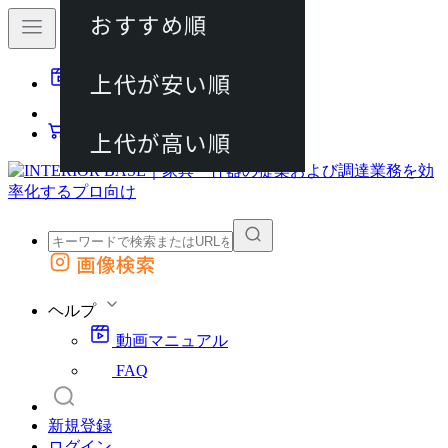
おすすめ順
80件
上代が安い順
動画マニュアル
120件
FAQ
カート
上代が高い順
画像検索
外部サイトの商品をカートに追加
他のサイトで見つけた商品ページのURLを貼り付けて、カートに追加できます
ヘルプ
動画マニュアル
FAQ
新規登録
ログイン