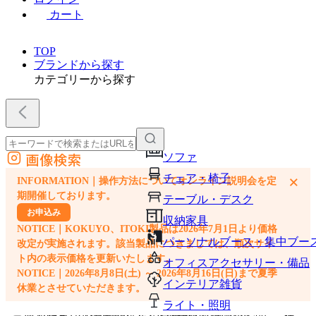
カート
TOP
ブランドから探す
カテゴリーから探す
画像検索
ソファ
外部サイトの商品をカートに追加
チェア・椅子
×
INFORMATION｜操作方法についてオンライン説明会を定
他のサイトで見つけた商品ページのURLを貼り付けて、カートに追加できます
期開催しております。
テーブル・デスク
お申込み
収納家具
NOTICE｜KOKUYO、ITOKI製品は2026年7月1日より価格
パーソナルブース・集中ブー
改定が実施されます。該当製品につきましては、順次サイ
ト内の表示価格を更新いたします。
オフィスアクセサリー・備品
NOTICE｜2026年8月8日(土) ～ 2026年8月16日(日)まで夏季
インテリア雑貨
休業とさせていただきます。
ライト・照明