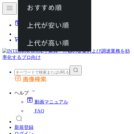
おすすめ順
80件
上代が安い順
動画マニュアル
120件
FAQ
カート
上代が高い順
画像検索
外部サイトの商品をカートに追加
他のサイトで見つけた商品ページのURLを貼り付けて、カートに追加できます
ヘルプ
動画マニュアル
FAQ
新規登録
ログイン