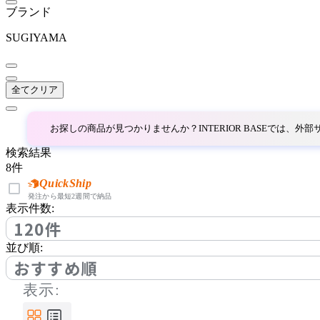
BoConcept
ブランド
ボーコンセプト
SUGIYAMA
by interiors
全てクリア
バイインテリアズ
お探しの商品が見つかりませんか？INTERIOR BASEでは、
検索結果
Coccole
8
件
QuickShip
コッコレ
発注から最短2週間で納品
表示件数:
120件
COMPLEX UNIVERSAL
並び順:
FURNITURE SUPPLY
おすすめ順
コンプレックスユニバー
表示:
サルファニチャーサプラ
イ