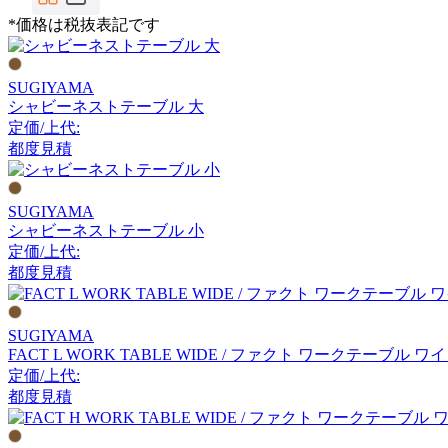
CondeHouse
*価格は税抜表記です
カンディハウス
SUGIYAMA
シャビーネストテーブル 大
CRUSH CRASH PROJECT
定価/上代:
都度見積
クラッシュクラッシュプ
ロジェクト
SUGIYAMA
シャビーネストテーブル 小
DAN-FORM
定価/上代:
都度見積
ダンフォーム
SUGIYAMA
DeVorm
FACT L WORK TABLE WIDE / ファクト ワークテーブル ワ
定価/上代:
デフォルム
都度見積