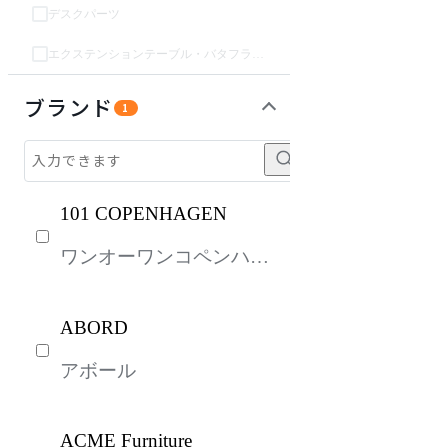
デスクパーツ
エクステンションテーブル・バタフライテーブル・伸長テーブル
収納家具
オフィスアクセサリー・備品
インテリア雑貨
パーソナルブース・集中ブース
ライト・照明
ガーデン・屋外
キッズ家具
生活家電
キッチン家電
ベッド・寝具
建具
オフプライス什器
ブランド
1
101 COPENHAGEN
ワンオーワンコペンハー
ゲン
ABORD
アボール
ACME Furniture