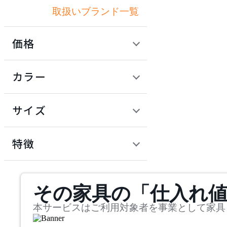
取扱いブランド一覧
アクメファニチャー
価格
ADAL
定価 / 上代 (税抜)
検索
カラー
アダル
~
円
サイズ
ADAL TOTAL INTERIOR
COLLECTION
幅
アダルトータルインテリ
検索
特徴
アコレクション
~
ADRS
mm
サステナビリティ商品
その家具の「仕入れ
奥行
検索
アドレス
~
本サービスはご利用対象者を事業として家具
ARIAKE