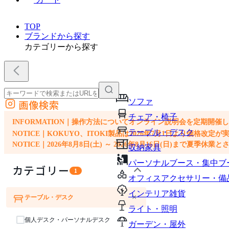
TOP
ブランドから探す
カテゴリーから探す
ソファ
画像検索
外部サイトの商品をカートに追加
チェア・椅子
他のサイトで見つけた商品ページのURLを貼り付けて、カートに追加できます
INFORMATION｜操作方法についてオンライン説明会を定期開催
テーブル・デスク
NOTICE｜KOKUYO、ITOKI製品は2026年7月1日より価
NOTICE｜2026年8月8日(土) ～ 2026年8月16日(日)まで夏季休
収納家具
パーソナルブース・集中ブ
カテゴリー
1
オフィスアクセサリー・備
インテリア雑貨
×
テーブル・デスク
ソファ
チェア・椅子
ライト・照明
個人デスク・パーソナルデスク
ガーデン・屋外