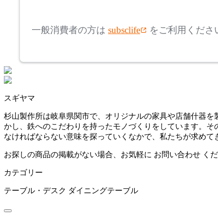
mm
高さ
検索
アリアケ
一般消費者の方は
subsclife
をご利用くださ
~
artek
mm
座面高
検索
アルテック
~
スギヤマ
ARUNAi
mm
杉山製作所は岐阜県関市で、オリジナルの家具や店舗什器を製
かし、鉄へのこだわりを持ったモノづくりをしています。そ
アルナイ
なければならない意味を探っていくなかで、私たちが求めてき
お探しの商品の掲載がない場合、お気軽に
お問い合わせ
くだ
AZUMAYA
カテゴリー
アズマヤ
テーブル・デスク
ダイニングテーブル