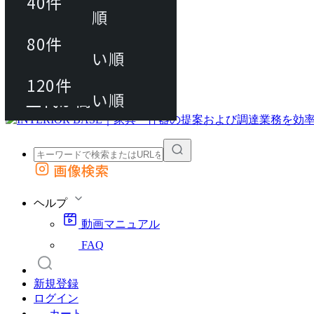
40件
おすすめ順
80件
80件
上代が安い順
動画マニュアル
120件
120件
FAQ
カート
上代が高い順
画像検索
外部サイトの商品をカートに追加
他のサイトで見つけた商品ページのURLを貼り付けて、カートに追加できます
ヘルプ
動画マニュアル
FAQ
新規登録
ログイン
カート