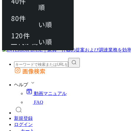
40件
おすすめ順
80件
80件
上代が安い順
動画マニュアル
120件
120件
FAQ
カート
上代が高い順
画像検索
外部サイトの商品をカートに追加
他のサイトで見つけた商品ページのURLを貼り付けて、カートに追加できます
ヘルプ
動画マニュアル
FAQ
新規登録
ログイン
カート