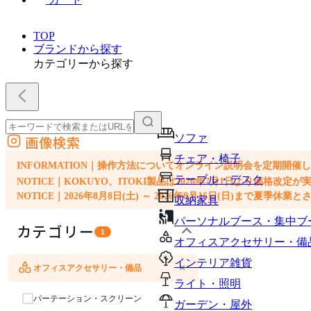
TOP
ブランドから探す
カテゴリーから探す
ソファ
画像検索
外部サイトの商品をカートに追加
チェア・椅子
他のサイトで見つけた商品ページのURLを貼り付けて、カートに追加できます
INFORMATION｜操作方法についてオンライン説明会を定期開催
テーブル・デスク
NOTICE｜KOKUYO、ITOKI製品は2026年7月1日より価
NOTICE｜2026年8月8日(土) ～ 2026年8月16日(日)まで夏季休
収納家具
パーソナルブース・集中ブ
カテゴリー
1
オフィスアクセサリー・備
インテリア雑貨
×
オフィスアクセサリー・備品
ソファ
チェア・椅子
テーブル・デスク
収納家具
ライト・照明
パーテーション・スクリーン
ガーデン・屋外