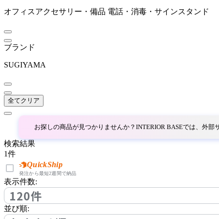
タック
オフィスアクセサリー・備品
電話・消毒・サインスタンド
Tesera
ブランド
テセラ
SUGIYAMA
UCHIDA
全てクリア
ウチダ
お探しの商品が見つかりませんか？INTERIOR BASEでは、
検索結果
Utility
1
件
QuickShip
ユーティリティ
発注から最短2週間で納品
表示件数:
120件
Work Plus
並び順: