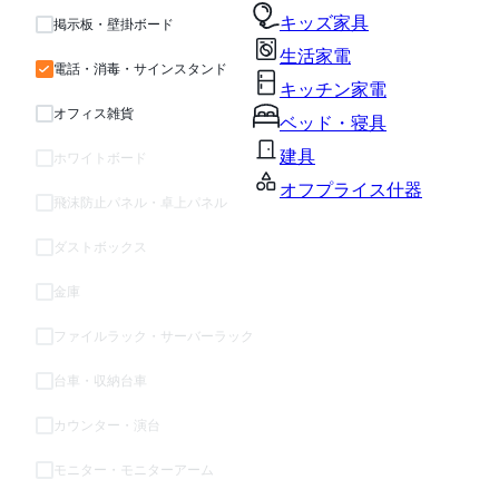
キッズ家具
掲示板・壁掛ボード
生活家電
電話・消毒・サインスタンド
キッチン家電
オフィス雑貨
ベッド・寝具
建具
ホワイトボード
オフプライス什器
飛沫防止パネル・卓上パネル
ダストボックス
金庫
ファイルラック・サーバーラック
台車・収納台車
カウンター・演台
モニター・モニターアーム