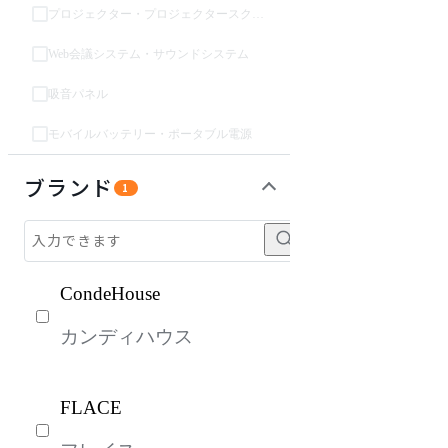
プロジェクター・プロジェクタースクリーン
Web会議システム・サウンドシステム
吸音パネル
モバイルバッテリー・ポータブル電源
インテリア雑貨
パーソナルブース・集中ブース
ライト・照明
ガーデン・屋外
キッズ家具
生活家電
キッチン家電
ベッド・寝具
建具
オフプライス什器
ブランド
1
CondeHouse
カンディハウス
FLACE