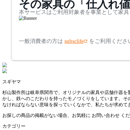
その家具の「仕入れ
奥行
検索
ナイキ
~
本サービスはご利用対象者を事業として家具
OKAMURA
mm
高さ
検索
オカムラ
一般消費者の方は
subsclife
をご利用くださ
~
PLUS
mm
座面高
検索
プラス
~
スギヤマ
SUGIYAMA
mm
杉山製作所は岐阜県関市で、オリジナルの家具や店舗什器を製
かし、鉄へのこだわりを持ったモノづくりをしています。そ
スギヤマ
なければならない意味を探っていくなかで、私たちが求めてき
お探しの商品の掲載がない場合、お気軽に
お問い合わせ
くだ
TAC
カテゴリー