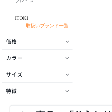
フレイス
ITOKI
取扱いブランド一覧
イトーキ
価格
KAWAJUN
定価 / 上代 (税抜)
検索
カラー
カワジュン
~
円
サイズ
KOKUYO
幅
コクヨ
検索
特徴
~
NAIKI
mm
サステナビリティ商品