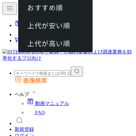
おすすめ順
80件
上代が安い順
動画マニュアル
120件
FAQ
カート
上代が高い順
画像検索
外部サイトの商品をカートに追加
他のサイトで見つけた商品ページのURLを貼り付けて、カートに追加できます
ヘルプ
動画マニュアル
FAQ
新規登録
ログイン