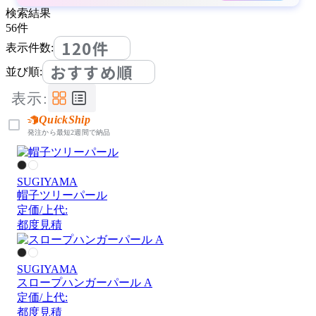
検索結果
56
件
120件
表示件数:
おすすめ順
並び順:
表示:
QuickShip
発注から最短2週間で納品
SUGIYAMA
帽子ツリーパール
定価/上代:
都度見積
SUGIYAMA
スロープハンガーパール A
定価/上代:
都度見積