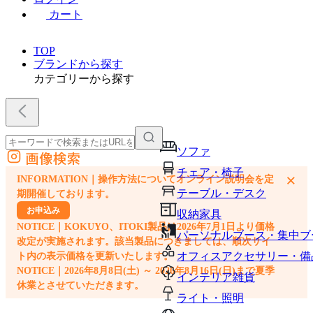
カート
TOP
ブランドから探す
カテゴリーから探す
ソファ
画像検索
外部サイトの商品をカートに追加
チェア・椅子
×
INFORMATION｜操作方法についてオンライン説明会を定
他のサイトで見つけた商品ページのURLを貼り付けて、カートに追加できます
テーブル・デスク
期開催しております。
お申込み
収納家具
NOTICE｜KOKUYO、ITOKI製品は2026年7月1日より価格
パーソナルブース・集中ブ
改定が実施されます。該当製品につきましては、順次サイ
オフィスアクセサリー・備
ト内の表示価格を更新いたします。
NOTICE｜2026年8月8日(土) ～ 2026年8月16日(日)まで夏季
インテリア雑貨
休業とさせていただきます。
ライト・照明