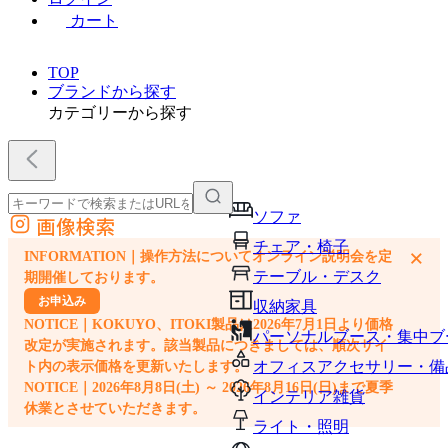
カート
TOP
ブランドから探す
カテゴリーから探す
ソファ
画像検索
外部サイトの商品をカートに追加
チェア・椅子
×
INFORMATION｜操作方法についてオンライン説明会を定
他のサイトで見つけた商品ページのURLを貼り付けて、カートに追加できます
テーブル・デスク
期開催しております。
お申込み
収納家具
NOTICE｜KOKUYO、ITOKI製品は2026年7月1日より価格
パーソナルブース・集中ブ
改定が実施されます。該当製品につきましては、順次サイ
オフィスアクセサリー・備
ト内の表示価格を更新いたします。
NOTICE｜2026年8月8日(土) ～ 2026年8月16日(日)まで夏季
インテリア雑貨
休業とさせていただきます。
ライト・照明