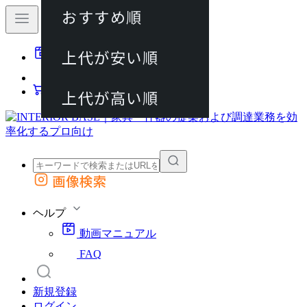
おすすめ順
80件
上代が安い順
動画マニュアル
120件
FAQ
カート
上代が高い順
画像検索
外部サイトの商品をカートに追加
他のサイトで見つけた商品ページのURLを貼り付けて、カートに追加できます
ヘルプ
動画マニュアル
FAQ
新規登録
ログイン