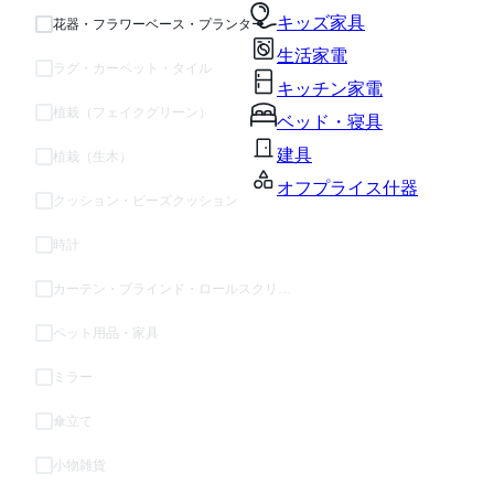
キッズ家具
花器・フラワーベース・プランター
生活家電
ラグ・カーペット・タイル
キッチン家電
植栽（フェイクグリーン）
ベッド・寝具
建具
植栽（生木）
オフプライス什器
クッション・ビーズクッション
時計
カーテン・ブラインド・ロールスクリーン
ペット用品・家具
ミラー
傘立て
小物雑貨