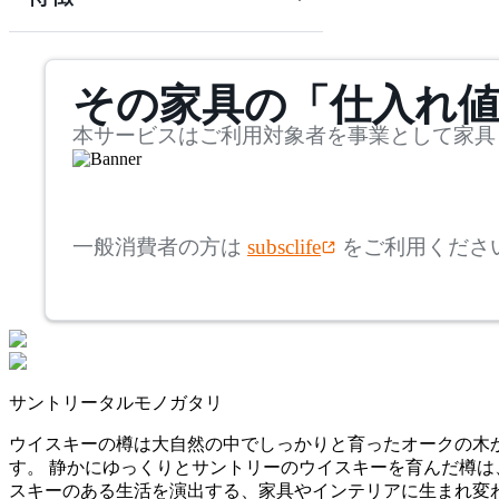
~
KAY BOJESEN DENMAR
mm
サステナビリティ商品
K
その家具の「仕入れ
奥行
検索
カイ・ボイスン デンマー
ク
~
本サービスはご利用対象者を事業として家具
MAGIS
mm
高さ
検索
マジス
一般消費者の方は
subsclife
をご利用くださ
~
METROCS
mm
座面高
検索
メトロクス
~
サントリータルモノガタリ
MOEBE
mm
ウイスキーの樽は大自然の中でしっかりと育ったオークの木
す。 静かにゆっくりとサントリーのウイスキーを育んだ樽は
ムーべ
スキーのある生活を演出する、家具やインテリアに生まれ変