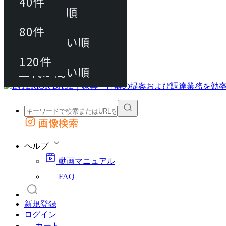
40件
おすすめ順
80件
80件
上代が安い順
動画マニュアル
120件
120件
FAQ
カート
上代が高い順
画像検索
外部サイトの商品をカートに追加
他のサイトで見つけた商品ページのURLを貼り付けて、カートに追加できます
ヘルプ
動画マニュアル
FAQ
新規登録
ログイン
カート