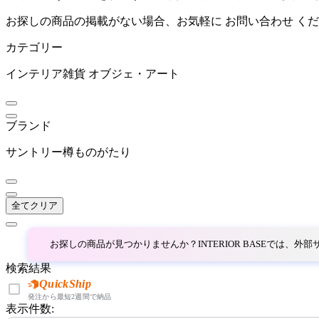
お探しの商品の掲載がない場合、お気軽に
お問い合わせ
くだ
Nordic Moss
カテゴリー
ノルディックモス
インテリア雑貨
オブジェ・アート
Paper Collective
ブランド
ペーパーコレクティブ
サントリー樽ものがたり
Vitra
全てクリア
ヴィトラ
お探しの商品が見つかりませんか？INTERIOR BASEでは、
検索結果
サントリー樽ものがたり
QuickShip
発注から最短2週間で納品
表示件数:
サントリータルモノガタ