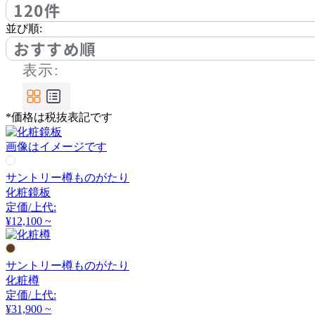
120件
リ
並び順:
おすすめ順
表示:
*価格は税抜表記です
画像はイメージです
サントリー樽ものがたり
化粧鏡板
定価/上代:
¥12,100 ~
サントリー樽ものがたり
化粧樽
定価/上代:
¥31,900 ~