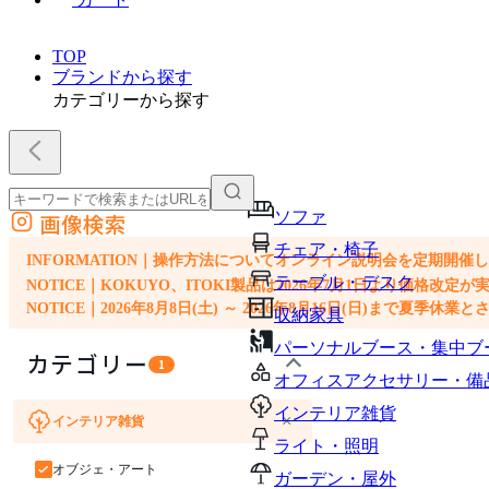
TOP
ブランドから探す
カテゴリーから探す
ソファ
画像検索
外部サイトの商品をカートに追加
チェア・椅子
他のサイトで見つけた商品ページのURLを貼り付けて、カートに追加できます
INFORMATION｜操作方法についてオンライン説明会を定期開催
テーブル・デスク
NOTICE｜KOKUYO、ITOKI製品は2026年7月1日より価
NOTICE｜2026年8月8日(土) ～ 2026年8月16日(日)まで夏季休
収納家具
パーソナルブース・集中ブ
カテゴリー
1
オフィスアクセサリー・備
インテリア雑貨
×
インテリア雑貨
ソファ
チェア・椅子
テーブル・デスク
収納家具
ライト・照明
オブジェ・アート
ガーデン・屋外