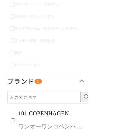
カトラリー・テーブルウェア
ごみ箱・ダストボックス
フォトフレーム・ポスター・ポスターフレーム
キッチン雑貨・調理器具
脚立
パーテーション
ライト・照明
ガーデン・屋外
パーソナルブース・集中ブース
オフィスアクセサリー・備品
キッズ家具
生活家電
キッチン家電
ベッド・寝具
建具
オフプライス什器
ブランド
1
101 COPENHAGEN
ワンオーワンコペンハー
ゲン