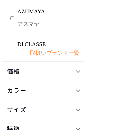
AZUMAYA
アズマヤ
DI CLASSE
取扱いブランド一覧
ディクラッセ
価格
emu
定価 / 上代 (税抜)
検索
カラー
エミュー
~
円
サイズ
KAWAJUN
幅
カワジュン
検索
特徴