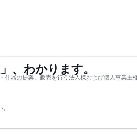
値」、わかります。
・什器の提案、販売を行う法人様および個人事業主
い。