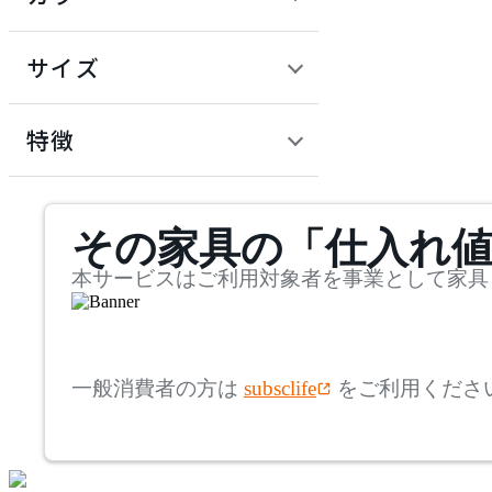
~
建具
オフプライス什器
円
サイズ
ADAL
幅
アダル
検索
特徴
~
ADAL TOTAL INTERIOR
mm
サステナビリティ商品
COLLECTION
その家具の「仕入れ
奥行
検索
アダルトータルインテリ
アコレクション
~
本サービスはご利用対象者を事業として家具
ADRS
mm
高さ
検索
アドレス
一般消費者の方は
subsclife
をご利用くださ
~
AICO
mm
座面高
検索
アイコ