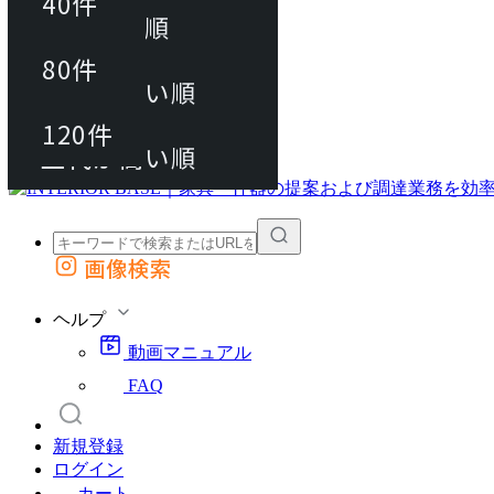
40件
おすすめ順
80件
80件
上代が安い順
動画マニュアル
120件
120件
FAQ
カート
上代が高い順
画像検索
外部サイトの商品をカートに追加
他のサイトで見つけた商品ページのURLを貼り付けて、カートに追加できます
ヘルプ
動画マニュアル
FAQ
新規登録
ログイン
カート