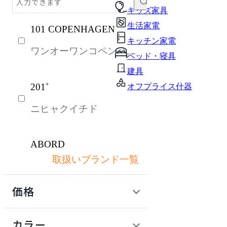
テーブル・デスク
キッズ家具
生活家電
101 COPENHAGEN
収納家具
キッチン家電
ワンオーワンコペンハー
パーソナルブース・集中ブース
ベッド・寝具
ゲン
オフィスアクセサリー・備品
建具
201˚
オフプライス什器
インテリア雑貨
ニヒャクイチド
ライト・照明
ガーデン・屋外
ABORD
キッズ家具
取扱いブランド一覧
アボール
生活家電
価格
キッチン家電
ACME Furniture
ベッド・寝具
定価 / 上代 (税抜)
検索
カラー
アクメファニチャー