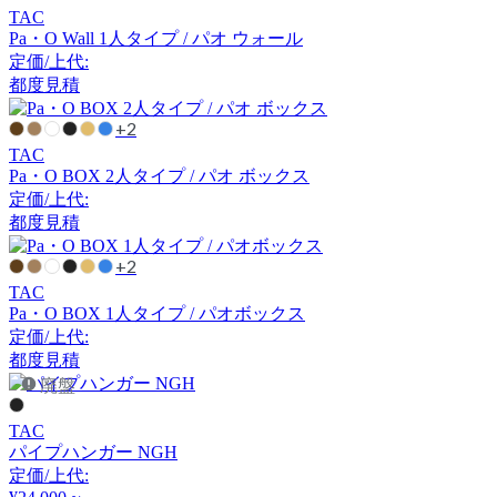
TAC
アルナイ
Pa・O Wall 1人タイプ / パオ ウォール
定価/上代:
都度見積
Astep
+2
アステップ
TAC
Pa・O BOX 2人タイプ / パオ ボックス
定価/上代:
都度見積
AZUMAYA
+2
アズマヤ
TAC
Pa・O BOX 1人タイプ / パオボックス
定価/上代:
B-LINE
都度見積
廃盤
ビーライン
TAC
パイプハンガー NGH
B.C. SAN MICHELE
定価/上代: