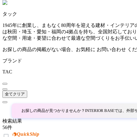
~
タック
AINX
mm
1945年に創業し、まもなく80周年を迎える建材・インテリ
は秋田・埼玉・愛知・福岡の4拠点を持ち、全国対応してお
アイネクス
な空間・用途・要望に合わせて最適な空間づくりをお手伝い
お探しの商品の掲載がない場合、お気軽に
お問い合わせ
くだ
aluna
ブランド
アルナ
TAC
Andreu World
全てクリア
アンドリューワールド
お探しの商品が見つかりませんか？INTERIOR BASEでは、
検索結果
ANONIMA CASTELLI
56
件
QuickShip