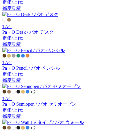
定価/上代:
アーメット
都度見積
ART WORK STUDIO
TAC
Pa・O Desk / パオ デスク
アートワークスタジオ
定価/上代:
都度見積
artek
TAC
Pa・O Pencil / パオ ペンシル
アルテック
定価/上代:
都度見積
Artemide
+2
TAC
アルテミデ
Pa・O Semiopen / パオ セミオープン
定価/上代:
都度見積
ARUNAi
+2