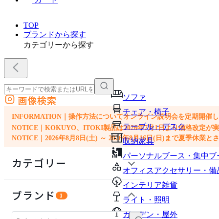
TOP
ブランドから探す
カテゴリーから探す
ソファ
画像検索
外部サイトの商品をカートに追加
チェア・椅子
他のサイトで見つけた商品ページのURLを貼り付けて、カートに追加できます
INFORMATION｜操作方法についてオンライン説明会を定期開催
テーブル・デスク
NOTICE｜KOKUYO、ITOKI製品は2026年7月1日より価
NOTICE｜2026年8月8日(土) ～ 2026年8月16日(日)まで夏季休
収納家具
パーソナルブース・集中ブ
カテゴリー
オフィスアクセサリー・備
インテリア雑貨
ソファ
ブランド
1
ライト・照明
チェア・椅子
ガーデン・屋外