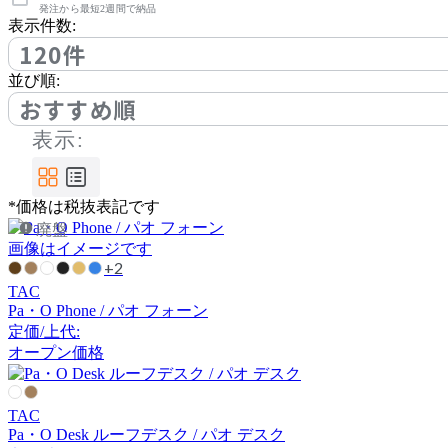
アノニマカステッリ
発注から最短2週間で納品
表示件数:
120件
Another Garden
並び順:
おすすめ順
アナザーガーデン
表示:
ARIAKE
*価格は税抜表記です
廃盤
アリアケ
画像はイメージです
+2
TAC
arper
Pa・O Phone / パオ フォーン
定価/上代:
アルペール
オープン価格
arrmet
TAC
Pa・O Desk ルーフデスク / パオ デスク