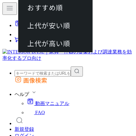
おすすめ順
80件
上代が安い順
動画マニュアル
120件
FAQ
カート
上代が高い順
画像検索
外部サイトの商品をカートに追加
他のサイトで見つけた商品ページのURLを貼り付けて、カートに追加できます
ヘルプ
動画マニュアル
FAQ
新規登録
ログイン