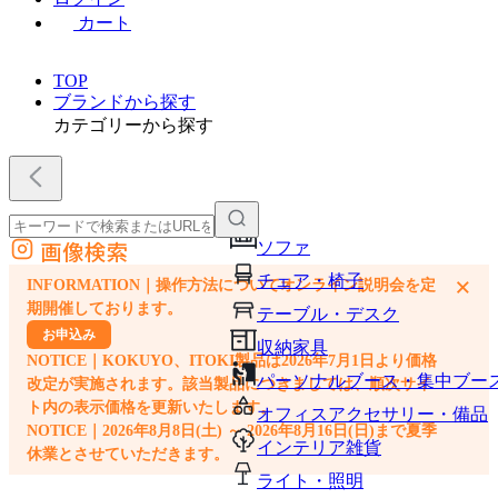
カート
TOP
ブランドから探す
カテゴリーから探す
画像検索
ソファ
外部サイトの商品をカートに追加
チェア・椅子
×
INFORMATION｜操作方法についてオンライン説明会を定
他のサイトで見つけた商品ページのURLを貼り付けて、カートに追加できます
期開催しております。
テーブル・デスク
お申込み
収納家具
NOTICE｜KOKUYO、ITOKI製品は2026年7月1日より価格
パーソナルブース・集中ブー
改定が実施されます。該当製品につきましては、順次サイ
ト内の表示価格を更新いたします。
オフィスアクセサリー・備品
NOTICE｜2026年8月8日(土) ～ 2026年8月16日(日)まで夏季
インテリア雑貨
休業とさせていただきます。
ライト・照明