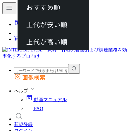
おすすめ順
80件
上代が安い順
動画マニュアル
120件
FAQ
カート
上代が高い順
画像検索
外部サイトの商品をカートに追加
他のサイトで見つけた商品ページのURLを貼り付けて、カートに追加できます
ヘルプ
動画マニュアル
FAQ
新規登録
ログイン