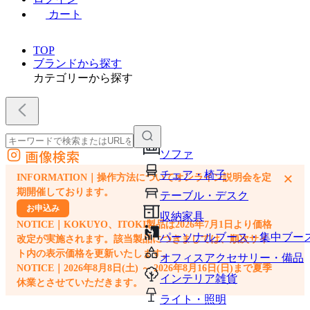
カート
TOP
ブランドから探す
カテゴリーから探す
画像検索
ソファ
外部サイトの商品をカートに追加
チェア・椅子
×
INFORMATION｜操作方法についてオンライン説明会を定
他のサイトで見つけた商品ページのURLを貼り付けて、カートに追加できます
期開催しております。
テーブル・デスク
お申込み
収納家具
NOTICE｜KOKUYO、ITOKI製品は2026年7月1日より価格
パーソナルブース・集中ブー
改定が実施されます。該当製品につきましては、順次サイ
ト内の表示価格を更新いたします。
オフィスアクセサリー・備品
NOTICE｜2026年8月8日(土) ～ 2026年8月16日(日)まで夏季
インテリア雑貨
休業とさせていただきます。
ライト・照明