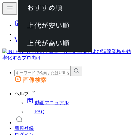
おすすめ順
80件
上代が安い順
動画マニュアル
120件
FAQ
カート
上代が高い順
画像検索
外部サイトの商品をカートに追加
他のサイトで見つけた商品ページのURLを貼り付けて、カートに追加できます
ヘルプ
動画マニュアル
FAQ
新規登録
ログイン