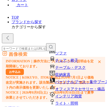
カート
TOP
ブランドから探す
カテゴリーから探す
画像検索
ソファ
外部サイトの商品をカートに追加
チェア・椅子
×
INFORMATION｜操作方法についてオンライン説明会を定
他のサイトで見つけた商品ページのURLを貼り付けて、カートに追加できます
期開催しております。
テーブル・デスク
お申込み
収納家具
NOTICE｜KOKUYO、ITOKI製品は2026年7月1日より価格
パーソナルブース・集中ブー
改定が実施されます。該当製品につきましては、順次サイ
ト内の表示価格を更新いたします。
オフィスアクセサリー・備品
NOTICE｜2026年8月8日(土) ～ 2026年8月16日(日)まで夏季
インテリア雑貨
休業とさせていただきます。
ライト・照明