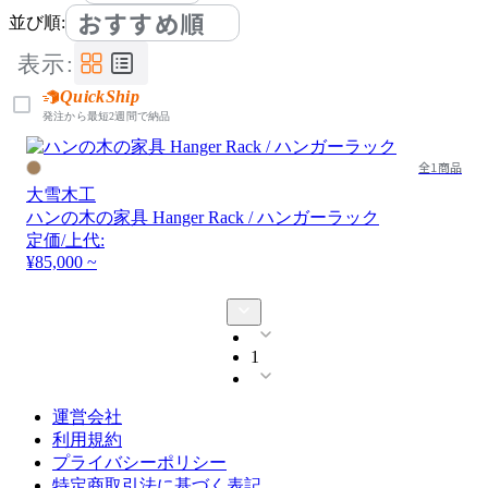
おすすめ順
並び順:
表示:
QuickShip
発注から最短2週間で納品
全1商品
大雪木工
ハンの木の家具 Hanger Rack / ハンガーラック
定価/上代:
¥85,000 ~
1
運営会社
利用規約
プライバシーポリシー
特定商取引法に基づく表記