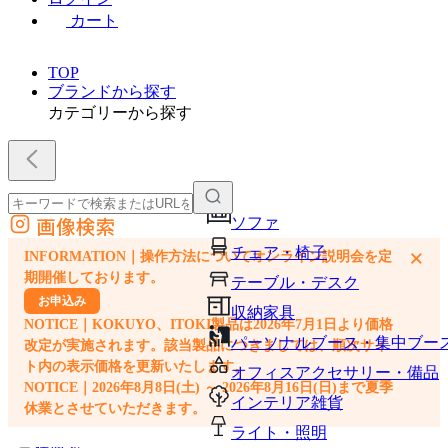
カート
TOP
ブランドから探す
カテゴリーから探す
画像検索
ソファ
外部サイトの商品をカートに追加
チェア・椅子
×
INFORMATION｜操作方法についてオンライン説明会を定
他のサイトで見つけた商品ページのURLを貼り付けて、カートに追加できます
期開催しております。
テーブル・デスク
お申込み
収納家具
NOTICE｜KOKUYO、ITOKI製品は2026年7月1日より価格
パーソナルブース・集中ブー
改定が実施されます。該当製品につきましては、順次サイ
ト内の表示価格を更新いたします。
オフィスアクセサリー・備品
NOTICE｜2026年8月8日(土) ～ 2026年8月16日(日)まで夏季
インテリア雑貨
休業とさせていただきます。
ライト・照明