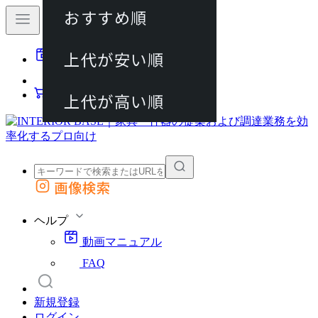
おすすめ順
80件
上代が安い順
動画マニュアル
120件
FAQ
カート
上代が高い順
画像検索
外部サイトの商品をカートに追加
他のサイトで見つけた商品ページのURLを貼り付けて、カートに追加できます
ヘルプ
動画マニュアル
FAQ
新規登録
ログイン