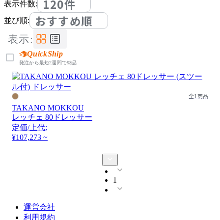
120件
表示件数:
おすすめ順
並び順:
表示:
QuickShip
発注から最短2週間で納品
全1商品
TAKANO MOKKOU
レッチェ 80ドレッサー
定価/上代:
¥107,273 ~
1
運営会社
利用規約