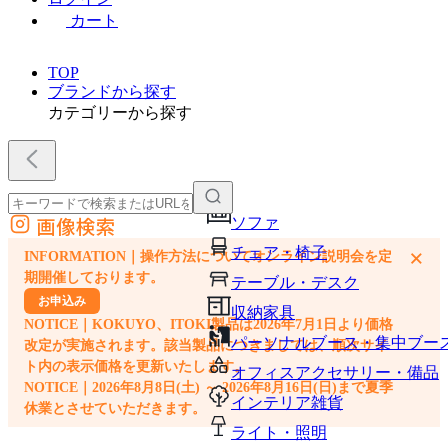
カート
TOP
ブランドから探す
カテゴリーから探す
画像検索
ソファ
外部サイトの商品をカートに追加
チェア・椅子
×
INFORMATION｜操作方法についてオンライン説明会を定
他のサイトで見つけた商品ページのURLを貼り付けて、カートに追加できます
期開催しております。
テーブル・デスク
お申込み
収納家具
NOTICE｜KOKUYO、ITOKI製品は2026年7月1日より価格
パーソナルブース・集中ブー
改定が実施されます。該当製品につきましては、順次サイ
ト内の表示価格を更新いたします。
オフィスアクセサリー・備品
NOTICE｜2026年8月8日(土) ～ 2026年8月16日(日)まで夏季
インテリア雑貨
休業とさせていただきます。
ライト・照明