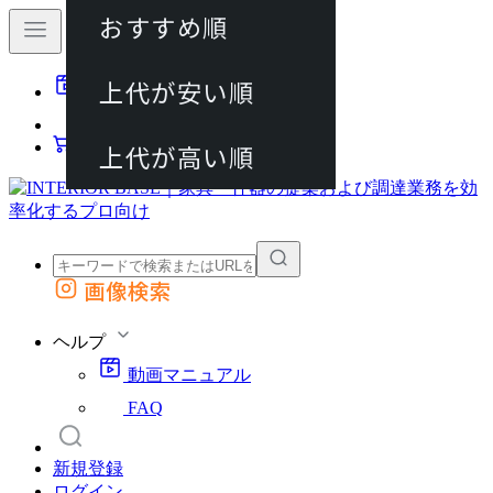
おすすめ順
80件
上代が安い順
動画マニュアル
120件
FAQ
カート
上代が高い順
画像検索
外部サイトの商品をカートに追加
他のサイトで見つけた商品ページのURLを貼り付けて、カートに追加できます
ヘルプ
動画マニュアル
FAQ
新規登録
ログイン