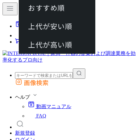
おすすめ順
80件
上代が安い順
動画マニュアル
120件
FAQ
カート
上代が高い順
画像検索
外部サイトの商品をカートに追加
他のサイトで見つけた商品ページのURLを貼り付けて、カートに追加できます
ヘルプ
動画マニュアル
FAQ
新規登録
ログイン