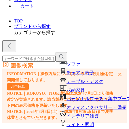
カート
TOP
ブランドから探す
カテゴリーから探す
画像検索
ソファ
外部サイトの商品をカートに追加
チェア・椅子
×
INFORMATION｜操作方法についてオンライン説明会を定
他のサイトで見つけた商品ページのURLを貼り付けて、カートに追加できます
期開催しております。
テーブル・デスク
お申込み
収納家具
NOTICE｜KOKUYO、ITOKI製品は2026年7月1日より価格
パーソナルブース・集中ブー
改定が実施されます。該当製品につきましては、順次サイ
ト内の表示価格を更新いたします。
オフィスアクセサリー・備品
NOTICE｜2026年8月8日(土) ～ 2026年8月16日(日)まで夏季
インテリア雑貨
休業とさせていただきます。
ライト・照明