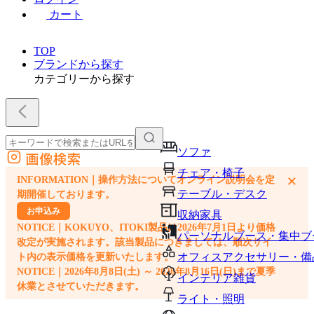
カート
TOP
ブランドから探す
カテゴリーから探す
ソファ
画像検索
外部サイトの商品をカートに追加
チェア・椅子
×
INFORMATION｜操作方法についてオンライン説明会を定
他のサイトで見つけた商品ページのURLを貼り付けて、カートに追加できます
テーブル・デスク
期開催しております。
お申込み
収納家具
NOTICE｜KOKUYO、ITOKI製品は2026年7月1日より価格
パーソナルブース・集中ブ
改定が実施されます。該当製品につきましては、順次サイ
オフィスアクセサリー・備
ト内の表示価格を更新いたします。
NOTICE｜2026年8月8日(土) ～ 2026年8月16日(日)まで夏季
インテリア雑貨
休業とさせていただきます。
ライト・照明