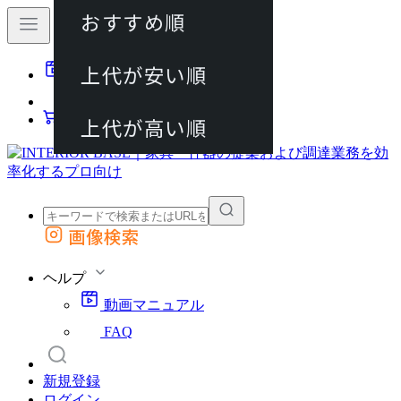
おすすめ順
80件
上代が安い順
動画マニュアル
120件
FAQ
カート
上代が高い順
画像検索
外部サイトの商品をカートに追加
他のサイトで見つけた商品ページのURLを貼り付けて、カートに追加できます
ヘルプ
動画マニュアル
FAQ
新規登録
ログイン