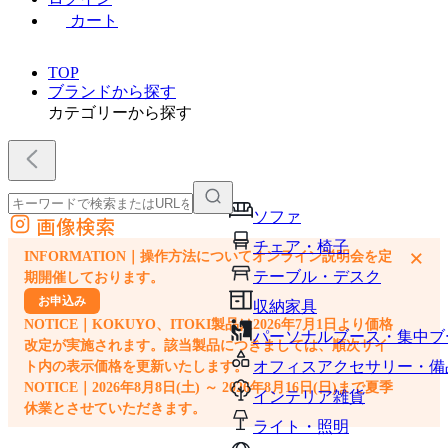
カート
TOP
ブランドから探す
カテゴリーから探す
ソファ
画像検索
外部サイトの商品をカートに追加
チェア・椅子
×
INFORMATION｜操作方法についてオンライン説明会を定
他のサイトで見つけた商品ページのURLを貼り付けて、カートに追加できます
テーブル・デスク
期開催しております。
お申込み
収納家具
NOTICE｜KOKUYO、ITOKI製品は2026年7月1日より価格
パーソナルブース・集中ブ
改定が実施されます。該当製品につきましては、順次サイ
オフィスアクセサリー・備
ト内の表示価格を更新いたします。
NOTICE｜2026年8月8日(土) ～ 2026年8月16日(日)まで夏季
インテリア雑貨
休業とさせていただきます。
ライト・照明