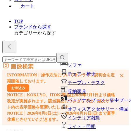
カート
TOP
ブランドから探す
カテゴリーから探す
画像検索
ソファ
外部サイトの商品をカートに追加
チェア・椅子
×
INFORMATION｜操作方法についてオンライン説明会を定
他のサイトで見つけた商品ページのURLを貼り付けて、カートに追加できます
期開催しております。
テーブル・デスク
お申込み
収納家具
NOTICE｜KOKUYO、ITOKI製品は2026年7月1日より価格
パーソナルブース・集中ブー
改定が実施されます。該当製品につきましては、順次サイ
ト内の表示価格を更新いたします。
オフィスアクセサリー・備品
NOTICE｜2026年8月8日(土) ～ 2026年8月16日(日)まで夏季
インテリア雑貨
休業とさせていただきます。
ライト・照明