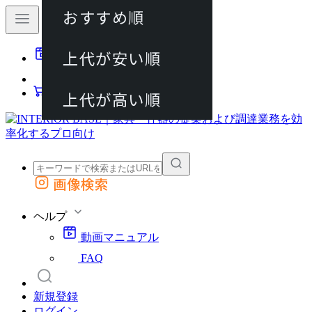
おすすめ順
80件
上代が安い順
動画マニュアル
120件
FAQ
カート
上代が高い順
画像検索
外部サイトの商品をカートに追加
他のサイトで見つけた商品ページのURLを貼り付けて、カートに追加できます
ヘルプ
動画マニュアル
FAQ
新規登録
ログイン