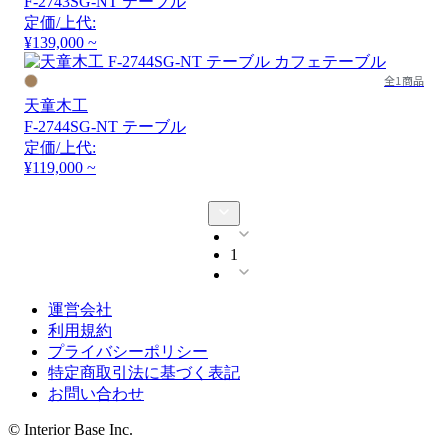
F-2743SG-NT テーブル
定価/上代:
¥139,000 ~
全1商品
天童木工
F-2744SG-NT テーブル
定価/上代:
¥119,000 ~
1
運営会社
利用規約
プライバシーポリシー
特定商取引法に基づく表記
お問い合わせ
© Interior Base Inc.