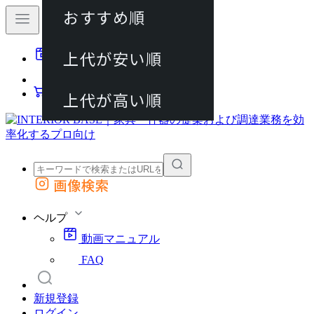
おすすめ順
80件
上代が安い順
動画マニュアル
120件
FAQ
カート
上代が高い順
画像検索
外部サイトの商品をカートに追加
他のサイトで見つけた商品ページのURLを貼り付けて、カートに追加できます
ヘルプ
動画マニュアル
FAQ
新規登録
ログイン