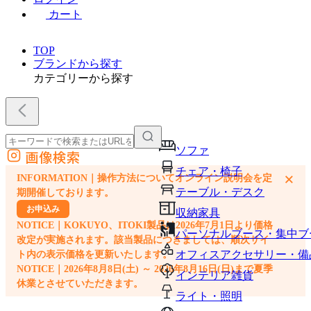
カート
TOP
ブランドから探す
カテゴリーから探す
ソファ
画像検索
外部サイトの商品をカートに追加
チェア・椅子
×
INFORMATION｜操作方法についてオンライン説明会を定
他のサイトで見つけた商品ページのURLを貼り付けて、カートに追加できます
テーブル・デスク
期開催しております。
お申込み
収納家具
NOTICE｜KOKUYO、ITOKI製品は2026年7月1日より価格
パーソナルブース・集中ブ
改定が実施されます。該当製品につきましては、順次サイ
オフィスアクセサリー・備
ト内の表示価格を更新いたします。
NOTICE｜2026年8月8日(土) ～ 2026年8月16日(日)まで夏季
インテリア雑貨
休業とさせていただきます。
ライト・照明