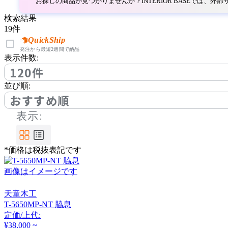
ソウゴウカグ
お探しの商品が見つかりませんか？INTERIOR BASEでは、
検索結果
19
件
TEORI
QuickShip
発注から最短2週間で納品
表示件数:
テオリ
120件
並び順:
VI VE RE
おすすめ順
表示:
ビブレ
*価格は税抜表記です
天童木工
画像はイメージです
テンドウモッコウ
天童木工
T-5650MP-NT 脇息
日進木工
定価/上代:
¥38,000 ~