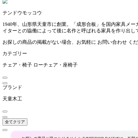
~
テンドウモッコウ
inoue
mm
1940年、山形県天童市に創業。「成形合板」を国内家具メ
イターとの協働によって後に名作と呼ばれる家具を作り出し
イノウエ
お探しの商品の掲載がない場合、お気軽に
お問い合わせ
くだ
カテゴリー
KAWAJUN
チェア・椅子
ローチェア・座椅子
カワジュン
ブランド
resortir
天童木工
リゾルティール
全てクリア
SOGOKAGU