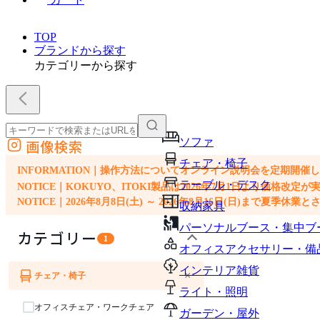
TOP
ブランドから探す
カテゴリーから探す
ソファ
画像検索
外部サイトの商品をカートに追加
チェア・椅子
他のサイトで見つけた商品ページのURLを貼り付けて、カートに追加できます
INFORMATION｜操作方法についてオンライン説明会を定期開催
テーブル・デスク
NOTICE｜KOKUYO、ITOKI製品は2026年7月1日より価
NOTICE｜2026年8月8日(土) ～ 2026年8月16日(日)まで夏季休
収納家具
パーソナルブース・集中ブ
カテゴリー
1
オフィスアクセサリー・備
インテリア雑貨
×
チェア・椅子
ソファ
ライト・照明
オフィスチェア・ワークチェア
ガーデン・屋外