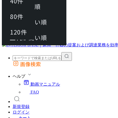
40件
おすすめ順
80件
80件
上代が安い順
動画マニュアル
120件
120件
FAQ
カート
上代が高い順
画像検索
外部サイトの商品をカートに追加
他のサイトで見つけた商品ページのURLを貼り付けて、カートに追加できます
ヘルプ
動画マニュアル
FAQ
新規登録
ログイン
カート