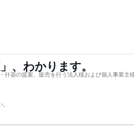
値」、わかります。
・什器の提案、販売を行う法人様および個人事業主
い。