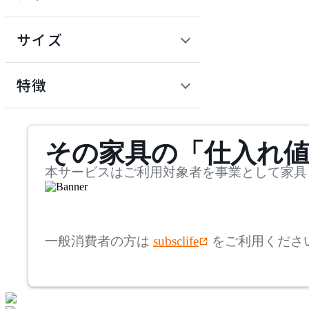
~
円
サイズ
HIKARI
幅
ヒカリ
検索
特徴
~
HIRATA CHAIR COLLEC
mm
サステナビリティ商品
TION
その家具の「仕入れ
奥行
検索
ヒラタチェアーコレクシ
ョン
~
本サービスはご利用対象者を事業として家具
HOMEDAY
mm
高さ
検索
ホームデイ
一般消費者の方は
subsclife
をご利用くださ
~
IDÉE
mm
座面高
検索
イデー