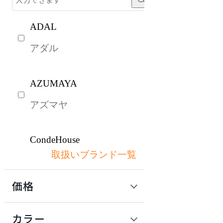
ADAL
アダル
AZUMAYA
アズマヤ
CondeHouse
取扱いブランド一覧
カンディハウス
価格
HIDA
定価 / 上代 (税抜)
検索
カラー
ヒダ