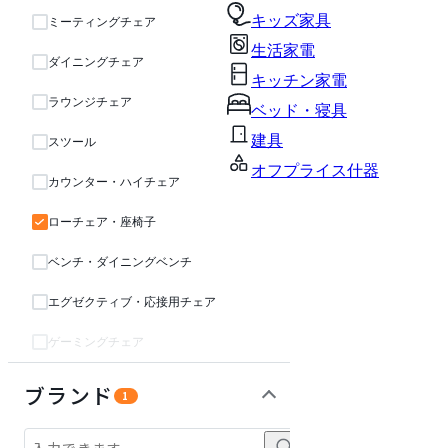
キッズ家具
ミーティングチェア
生活家電
ダイニングチェア
キッチン家電
ラウンジチェア
ベッド・寝具
建具
スツール
オフプライス什器
カウンター・ハイチェア
ローチェア・座椅子
ベンチ・ダイニングベンチ
エグゼクティブ・応接用チェア
ゲーミングチェア
テーブル・デスク
収納家具
オフィスアクセサリー・備品
キッズ家具
パーソナルブース・集中ブース
インテリア雑貨
ライト・照明
ガーデン・屋外
生活家電
キッチン家電
ベッド・寝具
建具
オフプライス什器
ブランド
1