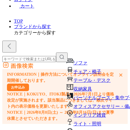
カート
TOP
ブランドから探す
カテゴリーから探す
ソファ
画像検索
外部サイトの商品をカートに追加
チェア・椅子
×
INFORMATION｜操作方法についてオンライン説明会を定
他のサイトで見つけた商品ページのURLを貼り付けて、カートに追加できます
テーブル・デスク
期開催しております。
お申込み
収納家具
NOTICE｜KOKUYO、ITOKI製品は2026年7月1日より価格
パーソナルブース・集中ブ
改定が実施されます。該当製品につきましては、順次サイ
オフィスアクセサリー・備
ト内の表示価格を更新いたします。
NOTICE｜2026年8月8日(土) ～ 2026年8月16日(日)まで夏季
インテリア雑貨
休業とさせていただきます。
ライト・照明