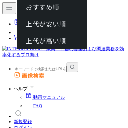
おすすめ順
80件
上代が安い順
動画マニュアル
120件
FAQ
カート
上代が高い順
画像検索
外部サイトの商品をカートに追加
他のサイトで見つけた商品ページのURLを貼り付けて、カートに追加できます
ヘルプ
動画マニュアル
FAQ
新規登録
ログイン