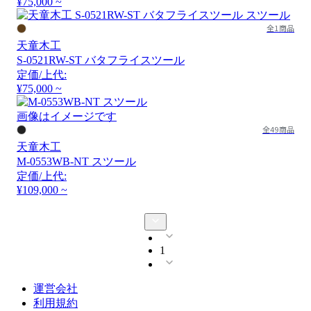
¥75,000 ~
全1商品
天童木工
S-0521RW-ST バタフライスツール
定価/上代:
¥75,000 ~
画像はイメージです
全49商品
天童木工
M-0553WB-NT スツール
定価/上代:
¥109,000 ~
1
運営会社
利用規約