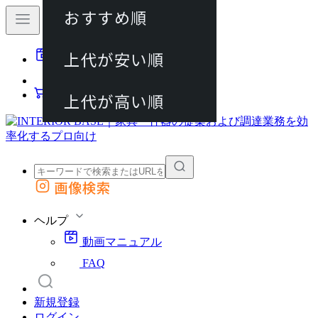
おすすめ順
80件
上代が安い順
動画マニュアル
120件
FAQ
カート
上代が高い順
画像検索
外部サイトの商品をカートに追加
他のサイトで見つけた商品ページのURLを貼り付けて、カートに追加できます
ヘルプ
動画マニュアル
FAQ
新規登録
ログイン