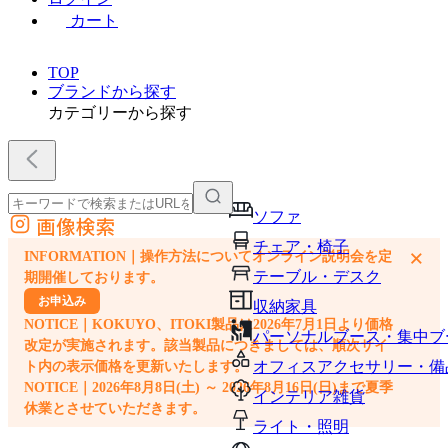
カート
TOP
ブランドから探す
カテゴリーから探す
ソファ
画像検索
外部サイトの商品をカートに追加
チェア・椅子
×
INFORMATION｜操作方法についてオンライン説明会を定
他のサイトで見つけた商品ページのURLを貼り付けて、カートに追加できます
テーブル・デスク
期開催しております。
お申込み
収納家具
NOTICE｜KOKUYO、ITOKI製品は2026年7月1日より価格
パーソナルブース・集中ブ
改定が実施されます。該当製品につきましては、順次サイ
オフィスアクセサリー・備
ト内の表示価格を更新いたします。
NOTICE｜2026年8月8日(土) ～ 2026年8月16日(日)まで夏季
インテリア雑貨
休業とさせていただきます。
ライト・照明