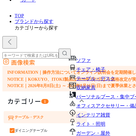
TOP
ブランドから探す
カテゴリーから探す
ソファ
画像検索
外部サイトの商品をカートに追加
チェア・椅子
他のサイトで見つけた商品ページのURLを貼り付けて、カートに追加できます
INFORMATION｜操作方法についてオンライン説明会を定期開催
テーブル・デスク
NOTICE｜KOKUYO、ITOKI製品は2026年7月1日より価
NOTICE｜2026年8月8日(土) ～ 2026年8月16日(日)まで夏季休
収納家具
パーソナルブース・集中ブ
カテゴリー
1
オフィスアクセサリー・備
インテリア雑貨
×
テーブル・デスク
ソファ
チェア・椅子
ライト・照明
ダイニングテーブル
ガーデン・屋外