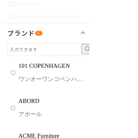
デスクパーツ
エクステンションテーブル・バタフライテーブル・伸長テーブル
収納家具
インテリア雑貨
ライト・照明
パーソナルブース・集中ブース
オフィスアクセサリー・備品
ガーデン・屋外
キッズ家具
生活家電
キッチン家電
ベッド・寝具
建具
オフプライス什器
ブランド
1
101 COPENHAGEN
ワンオーワンコペンハー
ゲン
ABORD
アボール
ACME Furniture