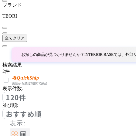
BoConcept
ブランド
ボーコンセプト
TEORI
by interiors
全てクリア
バイインテリアズ
お探しの商品が見つかりませんか？INTERIOR BASEでは、
検索結果
Coccole
2
件
QuickShip
コッコレ
発注から最短2週間で納品
表示件数:
120件
COMPLEX UNIVERSAL
並び順:
FURNITURE SUPPLY
おすすめ順
コンプレックスユニバー
表示:
サルファニチャーサプラ
イ