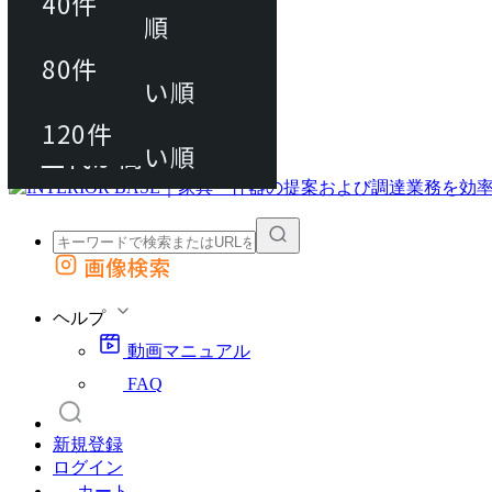
40件
おすすめ順
80件
80件
上代が安い順
動画マニュアル
120件
120件
FAQ
カート
上代が高い順
画像検索
外部サイトの商品をカートに追加
他のサイトで見つけた商品ページのURLを貼り付けて、カートに追加できます
ヘルプ
動画マニュアル
FAQ
新規登録
ログイン
カート