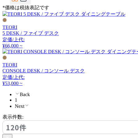
CondeHouse
*価格は税抜表記です
カンディハウス
TEORI
5 DESK / ファイブ デスク
CRUSH CRASH PROJECT
定価/上代:
¥66,000 ~
クラッシュクラッシュプ
ロジェクト
TEORI
CONSOLE DESK / コンソール デスク
DAN-FORM
定価/上代:
¥53,000 ~
ダンフォーム
Back
1
Next
DeVorm
表示件数:
デフォルム
120件