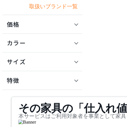
取扱いブランド一覧
アクメファニチャー
価格
ADAL
定価 / 上代 (税抜)
検索
カラー
アダル
~
円
サイズ
ADAL TOTAL INTERIOR
COLLECTION
幅
アダルトータルインテリ
検索
特徴
アコレクション
~
ADRS
mm
サステナビリティ商品
その家具の「仕入れ
奥行
検索
アドレス
~
本サービスはご利用対象者を事業として家具
ARIAKE