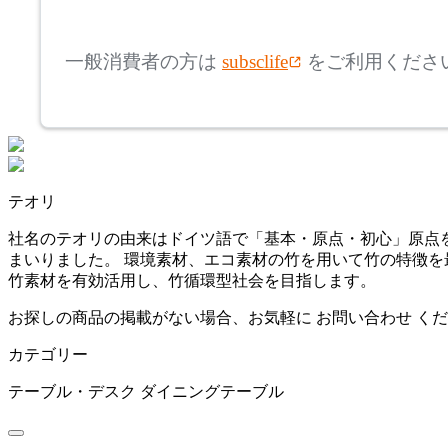
mm
高さ
検索
アリアケ
一般消費者の方は
subsclife
をご利用くださ
~
artek
mm
座面高
検索
アルテック
~
テオリ
ARUNAi
mm
社名のテオリの由来はドイツ語で「基本・原点・初心」原点を
まいりました。 環境素材、エコ素材の竹を用いて竹の特徴
アルナイ
竹素材を有効活用し、竹循環型社会を目指します。
お探しの商品の掲載がない場合、お気軽に
お問い合わせ
くだ
AZUMAYA
カテゴリー
アズマヤ
テーブル・デスク
ダイニングテーブル