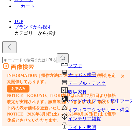
カート
TOP
ブランドから探す
カテゴリーから探す
画像検索
ソファ
外部サイトの商品をカートに追加
チェア・椅子
×
INFORMATION｜操作方法についてオンライン説明会を定
他のサイトで見つけた商品ページのURLを貼り付けて、カートに追加できます
期開催しております。
テーブル・デスク
お申込み
収納家具
NOTICE｜KOKUYO、ITOKI製品は2026年7月1日より価格
パーソナルブース・集中ブー
改定が実施されます。該当製品につきましては、順次サイ
ト内の表示価格を更新いたします。
オフィスアクセサリー・備品
NOTICE｜2026年8月8日(土) ～ 2026年8月16日(日)まで夏季
インテリア雑貨
休業とさせていただきます。
ライト・照明