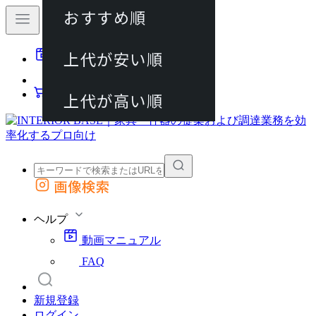
おすすめ順
80件
上代が安い順
動画マニュアル
120件
FAQ
カート
上代が高い順
画像検索
外部サイトの商品をカートに追加
他のサイトで見つけた商品ページのURLを貼り付けて、カートに追加できます
ヘルプ
動画マニュアル
FAQ
新規登録
ログイン