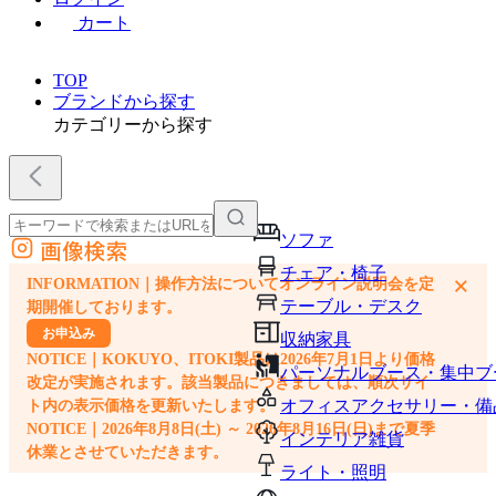
カート
TOP
ブランドから探す
カテゴリーから探す
ソファ
画像検索
外部サイトの商品をカートに追加
チェア・椅子
×
INFORMATION｜操作方法についてオンライン説明会を定
他のサイトで見つけた商品ページのURLを貼り付けて、カートに追加できます
テーブル・デスク
期開催しております。
お申込み
収納家具
NOTICE｜KOKUYO、ITOKI製品は2026年7月1日より価格
パーソナルブース・集中ブ
改定が実施されます。該当製品につきましては、順次サイ
オフィスアクセサリー・備
ト内の表示価格を更新いたします。
NOTICE｜2026年8月8日(土) ～ 2026年8月16日(日)まで夏季
インテリア雑貨
休業とさせていただきます。
ライト・照明