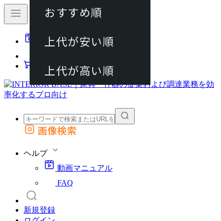
おすすめ順
80件
上代が安い順
動画マニュアル
120件
FAQ
カート
上代が高い順
画像検索
外部サイトの商品をカートに追加
他のサイトで見つけた商品ページのURLを貼り付けて、カートに追加できます
ヘルプ
動画マニュアル
FAQ
新規登録
ログイン