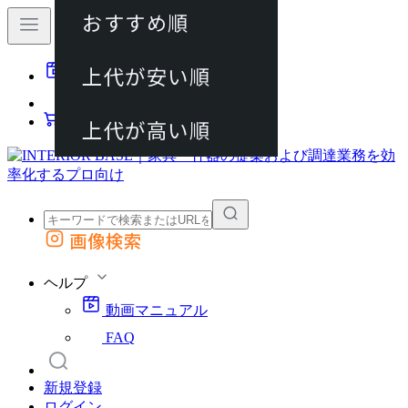
おすすめ順
80件
上代が安い順
動画マニュアル
120件
FAQ
カート
上代が高い順
画像検索
外部サイトの商品をカートに追加
他のサイトで見つけた商品ページのURLを貼り付けて、カートに追加できます
ヘルプ
動画マニュアル
FAQ
新規登録
ログイン