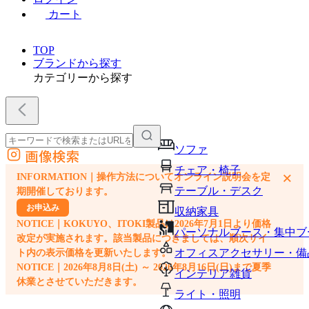
カート
TOP
ブランドから探す
カテゴリーから探す
ソファ
画像検索
外部サイトの商品をカートに追加
チェア・椅子
×
INFORMATION｜操作方法についてオンライン説明会を定
他のサイトで見つけた商品ページのURLを貼り付けて、カートに追加できます
テーブル・デスク
期開催しております。
お申込み
収納家具
NOTICE｜KOKUYO、ITOKI製品は2026年7月1日より価格
パーソナルブース・集中ブ
改定が実施されます。該当製品につきましては、順次サイ
オフィスアクセサリー・備
ト内の表示価格を更新いたします。
NOTICE｜2026年8月8日(土) ～ 2026年8月16日(日)まで夏季
インテリア雑貨
休業とさせていただきます。
ライト・照明