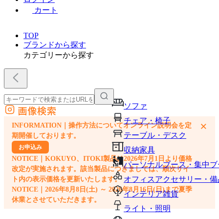
カート
TOP
ブランドから探す
カテゴリーから探す
ソファ
画像検索
外部サイトの商品をカートに追加
チェア・椅子
×
INFORMATION｜操作方法についてオンライン説明会を定
他のサイトで見つけた商品ページのURLを貼り付けて、カートに追加できます
テーブル・デスク
期開催しております。
お申込み
収納家具
NOTICE｜KOKUYO、ITOKI製品は2026年7月1日より価格
パーソナルブース・集中ブ
改定が実施されます。該当製品につきましては、順次サイ
オフィスアクセサリー・備
ト内の表示価格を更新いたします。
NOTICE｜2026年8月8日(土) ～ 2026年8月16日(日)まで夏季
インテリア雑貨
休業とさせていただきます。
ライト・照明