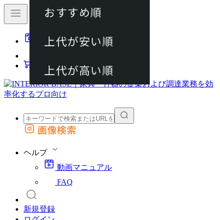
おすすめ順
80件
上代が安い順
動画マニュアル
120件
FAQ
カート
上代が高い順
画像検索
外部サイトの商品をカートに追加
他のサイトで見つけた商品ページのURLを貼り付けて、カートに追加できます
ヘルプ
動画マニュアル
FAQ
新規登録
ログイン