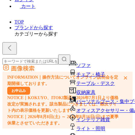
カート
TOP
ブランドから探す
カテゴリーから探す
ソファ
画像検索
外部サイトの商品をカートに追加
チェア・椅子
×
INFORMATION｜操作方法についてオンライン説明会を定
他のサイトで見つけた商品ページのURLを貼り付けて、カートに追加できます
テーブル・デスク
期開催しております。
お申込み
収納家具
NOTICE｜KOKUYO、ITOKI製品は2026年7月1日より価格
パーソナルブース・集中ブ
改定が実施されます。該当製品につきましては、順次サイ
オフィスアクセサリー・備
ト内の表示価格を更新いたします。
NOTICE｜2026年8月8日(土) ～ 2026年8月16日(日)まで夏季
インテリア雑貨
休業とさせていただきます。
ライト・照明