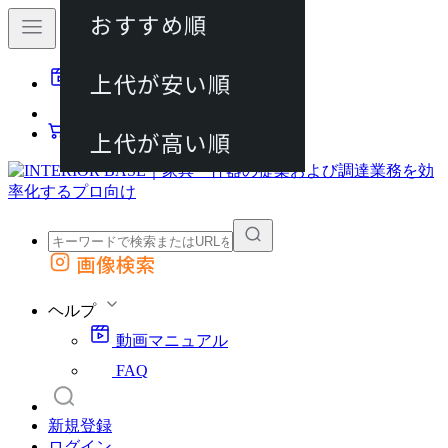
おすすめ順
80件
上代が安い順
動画マニュアル
120件
FAQ
カート
上代が高い順
画像検索
外部サイトの商品をカートに追加
他のサイトで見つけた商品ページのURLを貼り付けて、カートに追加できます
ヘルプ
動画マニュアル
FAQ
新規登録
ログイン