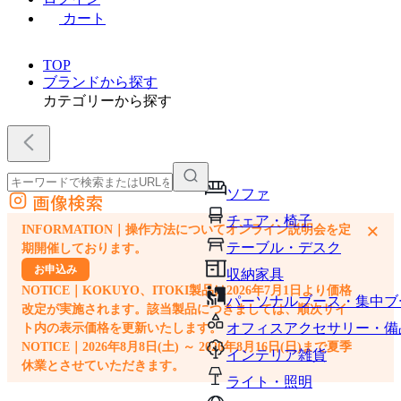
カート
TOP
ブランドから探す
カテゴリーから探す
ソファ
画像検索
外部サイトの商品をカートに追加
チェア・椅子
×
INFORMATION｜操作方法についてオンライン説明会を定
他のサイトで見つけた商品ページのURLを貼り付けて、カートに追加できます
テーブル・デスク
期開催しております。
お申込み
収納家具
NOTICE｜KOKUYO、ITOKI製品は2026年7月1日より価格
パーソナルブース・集中ブ
改定が実施されます。該当製品につきましては、順次サイ
オフィスアクセサリー・備
ト内の表示価格を更新いたします。
NOTICE｜2026年8月8日(土) ～ 2026年8月16日(日)まで夏季
インテリア雑貨
休業とさせていただきます。
ライト・照明