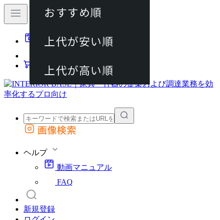
おすすめ順
80件
上代が安い順
動画マニュアル
120件
FAQ
カート
上代が高い順
画像検索
外部サイトの商品をカートに追加
他のサイトで見つけた商品ページのURLを貼り付けて、カートに追加できます
ヘルプ
動画マニュアル
FAQ
新規登録
ログイン