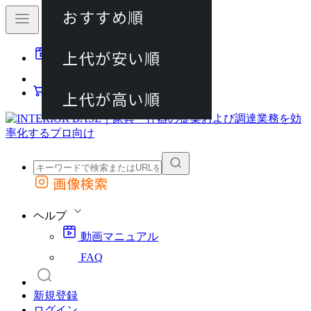
おすすめ順
80件
上代が安い順
動画マニュアル
120件
FAQ
カート
上代が高い順
画像検索
外部サイトの商品をカートに追加
他のサイトで見つけた商品ページのURLを貼り付けて、カートに追加できます
ヘルプ
動画マニュアル
FAQ
新規登録
ログイン