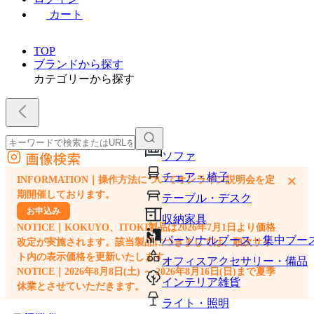
カート
TOP
ブランドから探す
カテゴリーから探す
画像検索
ソファ
外部サイトの商品をカートに追加
チェア・椅子
×
INFORMATION｜操作方法についてオンライン説明会を定
他のサイトで見つけた商品ページのURLを貼り付けて、カートに追加できます
期開催しております。
テーブル・デスク
お申込み
収納家具
NOTICE｜KOKUYO、ITOKI製品は2026年7月1日より価格
パーソナルブース・集中ブー
改定が実施されます。該当製品につきましては、順次サイ
ト内の表示価格を更新いたします。
オフィスアクセサリー・備品
NOTICE｜2026年8月8日(土) ～ 2026年8月16日(日)まで夏季
インテリア雑貨
休業とさせていただきます。
ライト・照明