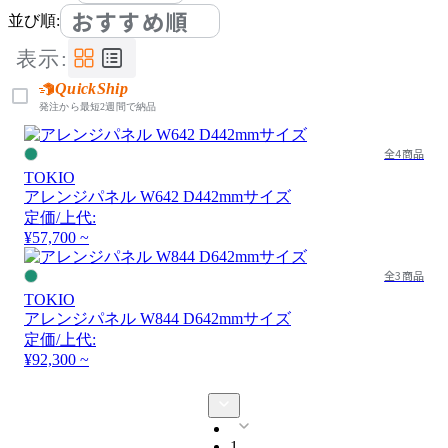
おすすめ順
並び順:
表示:
QuickShip
発注から最短2週間で納品
全4商品
TOKIO
アレンジパネル W642 D442mmサイズ
定価/上代:
¥57,700 ~
全3商品
TOKIO
アレンジパネル W844 D642mmサイズ
定価/上代:
¥92,300 ~
1