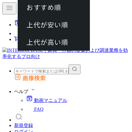
おすすめ順
80件
上代が安い順
動画マニュアル
120件
FAQ
カート
上代が高い順
画像検索
外部サイトの商品をカートに追加
他のサイトで見つけた商品ページのURLを貼り付けて、カートに追加できます
ヘルプ
動画マニュアル
FAQ
新規登録
ログイン