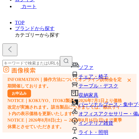
カート
TOP
ブランドから探す
カテゴリーから探す
ソファ
画像検索
外部サイトの商品をカートに追加
チェア・椅子
×
INFORMATION｜操作方法についてオンライン説明会を定
他のサイトで見つけた商品ページのURLを貼り付けて、カートに追加できます
テーブル・デスク
期開催しております。
お申込み
収納家具
NOTICE｜KOKUYO、ITOKI製品は2026年7月1日より価格
パーソナルブース・集中ブ
改定が実施されます。該当製品につきましては、順次サイ
オフィスアクセサリー・備
ト内の表示価格を更新いたします。
NOTICE｜2026年8月8日(土) ～ 2026年8月16日(日)まで夏季
インテリア雑貨
休業とさせていただきます。
ライト・照明