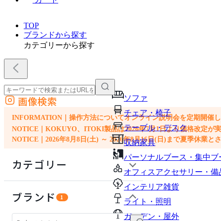
TOP
ブランドから探す
カテゴリーから探す
ソファ
画像検索
外部サイトの商品をカートに追加
チェア・椅子
他のサイトで見つけた商品ページのURLを貼り付けて、カートに追加できます
INFORMATION｜操作方法についてオンライン説明会を定期開催
テーブル・デスク
NOTICE｜KOKUYO、ITOKI製品は2026年7月1日より価
NOTICE｜2026年8月8日(土) ～ 2026年8月16日(日)まで夏季休
収納家具
パーソナルブース・集中ブ
カテゴリー
オフィスアクセサリー・備
インテリア雑貨
チェア・椅子
ブランド
1
ライト・照明
テーブル・デスク
ガーデン・屋外