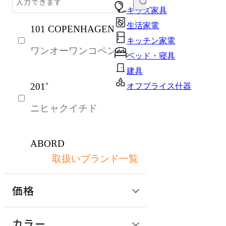
ライト・照明
キッズ家具
生活家電
101 COPENHAGEN
ソファ
キッチン家電
ワンオーワンコペンハー
収納家具
ベッド・寝具
ゲン
パーソナルブース・集中ブース
建具
201˚
オフプライス什器
オフィスアクセサリー・備品
ニヒャクイチド
インテリア雑貨
ガーデン・屋外
ABORD
キッズ家具
取扱いブランド一覧
アボール
生活家電
価格
キッチン家電
ACME Furniture
ベッド・寝具
定価 / 上代 (税抜)
検索
カラー
アクメファニチャー