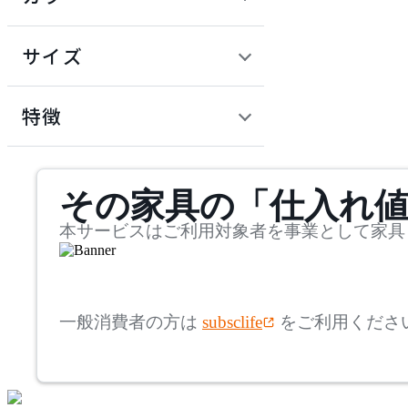
~
建具
オフプライス什器
円
サイズ
ADAL
幅
アダル
検索
特徴
~
ADAL TOTAL INTERIOR
mm
サステナビリティ商品
COLLECTION
その家具の「仕入れ
奥行
検索
アダルトータルインテリ
アコレクション
~
本サービスはご利用対象者を事業として家具
ADRS
mm
高さ
検索
アドレス
一般消費者の方は
subsclife
をご利用くださ
~
AICO
mm
座面高
検索
アイコ