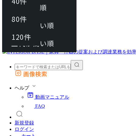
40件
おすすめ順
80件
80件
上代が安い順
動画マニュアル
120件
120件
FAQ
カート
上代が高い順
画像検索
外部サイトの商品をカートに追加
他のサイトで見つけた商品ページのURLを貼り付けて、カートに追加できます
ヘルプ
動画マニュアル
FAQ
新規登録
ログイン
カート