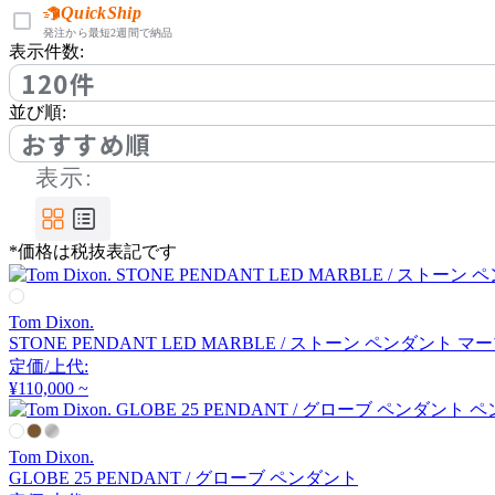
アノニマカステッリ
QuickShip
発注から最短2週間で納品
表示件数:
120件
Another Garden
並び順:
アナザーガーデン
おすすめ順
表示:
ARIAKE
*価格は税抜表記です
アリアケ
Tom Dixon.
arper
STONE PENDANT LED MARBLE / ストーン ペンダント マ
定価/上代:
アルペール
¥110,000 ~
Tom Dixon.
arrmet
GLOBE 25 PENDANT / グローブ ペンダント