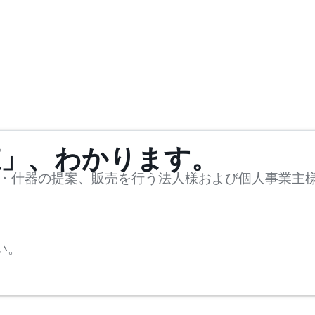
値」、わかります。
・什器の提案、販売を行う法人様および個人事業主
い。