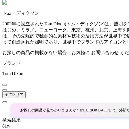
~
トム・ディクソン
AINX
mm
2002年に設立されたTom Dixon(トム・ディクソン)
はじめ、ミラノ、ニューヨーク、東京、杭州、北京、上海を
アイネクス
は、その先駆的で独創的な素材や技術の活用方法が世界中で広く
って創造された照明であり、世界中でブランドのアイコンと
aluna
お探しの商品の掲載がない場合、お気軽に
お問い合わせ
くだ
ブランド
アルナ
Tom Dixon.
Andreu World
全てクリア
アンドリューワールド
お探しの商品が見つかりませんか？INTERIOR BASEでは、
ANONIMA CASTELLI
検索結果
81
件