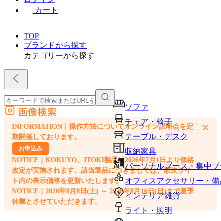
カート
TOP
ブランドから探す
カテゴリーから探す
ソファ
画像検索
外部サイトの商品をカートに追加
チェア・椅子
×
INFORMATION｜操作方法についてオンライン説明会を定
他のサイトで見つけた商品ページのURLを貼り付けて、カートに追加できます
テーブル・デスク
期開催しております。
お申込み
収納家具
NOTICE｜KOKUYO、ITOKI製品は2026年7月1日より価格
パーソナルブース・集中ブ
改定が実施されます。該当製品につきましては、順次サイ
オフィスアクセサリー・備
ト内の表示価格を更新いたします。
NOTICE｜2026年8月8日(土) ～ 2026年8月16日(日)まで夏季
インテリア雑貨
休業とさせていただきます。
ライト・照明