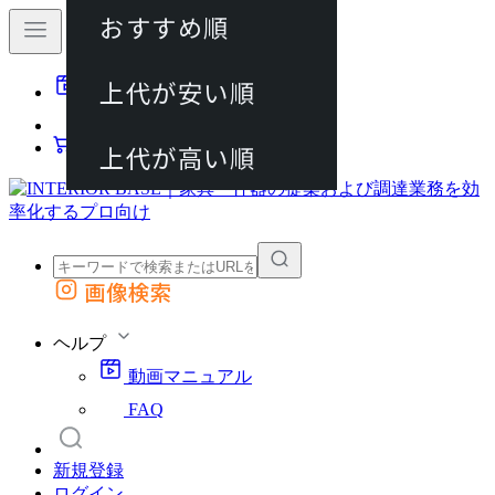
おすすめ順
80件
上代が安い順
動画マニュアル
120件
FAQ
カート
上代が高い順
画像検索
外部サイトの商品をカートに追加
他のサイトで見つけた商品ページのURLを貼り付けて、カートに追加できます
ヘルプ
動画マニュアル
FAQ
新規登録
ログイン