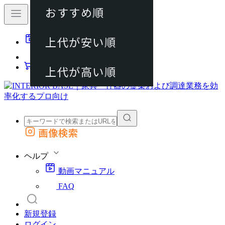
おすすめ順
80件
上代が安い順
動画マニュアル
120件
FAQ
カート
上代が高い順
画像検索
外部サイトの商品をカートに追加
他のサイトで見つけた商品ページのURLを貼り付けて、カートに追加できます
ヘルプ
動画マニュアル
FAQ
新規登録
ログイン