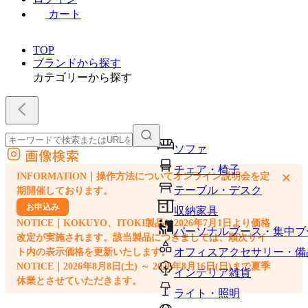
カート
TOP
ブランドから探す
カテゴリーから探す
ソファ
画像検索
外部サイトの商品をカートに追加
チェア・椅子
×
INFORMATION｜操作方法についてオンライン説明会を定
他のサイトで見つけた商品ページのURLを貼り付けて、カートに追加できます
テーブル・デスク
期開催しております。
お申込み
収納家具
NOTICE｜KOKUYO、ITOKI製品は2026年7月1日より価格
パーソナルブース・集中ブ
改定が実施されます。該当製品につきましては、順次サイ
オフィスアクセサリー・備
ト内の表示価格を更新いたします。
NOTICE｜2026年8月8日(土) ～ 2026年8月16日(日)まで夏季
インテリア雑貨
休業とさせていただきます。
ライト・照明