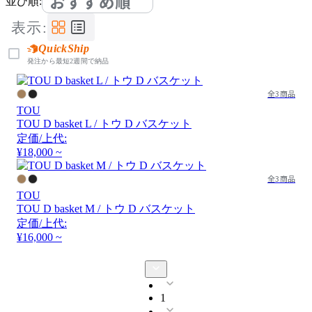
おすすめ順
並び順:
表示:
QuickShip
発注から最短2週間で納品
全3商品
TOU
TOU D basket L / トウ D バスケット
定価/上代:
¥18,000 ~
全3商品
TOU
TOU D basket M / トウ D バスケット
定価/上代:
¥16,000 ~
1