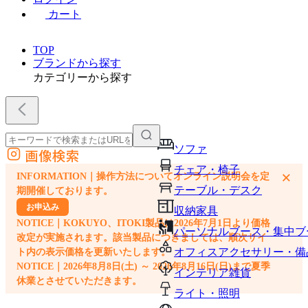
カート
TOP
ブランドから探す
カテゴリーから探す
ソファ
画像検索
外部サイトの商品をカートに追加
チェア・椅子
×
INFORMATION｜操作方法についてオンライン説明会を定
他のサイトで見つけた商品ページのURLを貼り付けて、カートに追加できます
テーブル・デスク
期開催しております。
お申込み
収納家具
NOTICE｜KOKUYO、ITOKI製品は2026年7月1日より価格
パーソナルブース・集中ブ
改定が実施されます。該当製品につきましては、順次サイ
オフィスアクセサリー・備
ト内の表示価格を更新いたします。
NOTICE｜2026年8月8日(土) ～ 2026年8月16日(日)まで夏季
インテリア雑貨
休業とさせていただきます。
ライト・照明