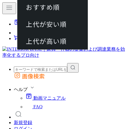
おすすめ順
80件
上代が安い順
動画マニュアル
120件
FAQ
カート
上代が高い順
画像検索
外部サイトの商品をカートに追加
他のサイトで見つけた商品ページのURLを貼り付けて、カートに追加できます
ヘルプ
動画マニュアル
FAQ
新規登録
ログイン