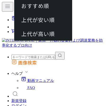
おすすめ順
80件
上代が安い順
動画マニュアル
120件
FAQ
カート
上代が高い順
画像検索
外部サイトの商品をカートに追加
他のサイトで見つけた商品ページのURLを貼り付けて、カートに追加できます
ヘルプ
動画マニュアル
FAQ
新規登録
ログイン