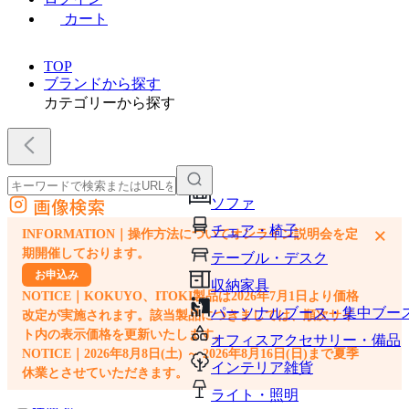
カート
TOP
ブランドから探す
カテゴリーから探す
画像検索
ソファ
外部サイトの商品をカートに追加
チェア・椅子
×
INFORMATION｜操作方法についてオンライン説明会を定
他のサイトで見つけた商品ページのURLを貼り付けて、カートに追加できます
期開催しております。
テーブル・デスク
お申込み
収納家具
NOTICE｜KOKUYO、ITOKI製品は2026年7月1日より価格
パーソナルブース・集中ブー
改定が実施されます。該当製品につきましては、順次サイ
ト内の表示価格を更新いたします。
オフィスアクセサリー・備品
NOTICE｜2026年8月8日(土) ～ 2026年8月16日(日)まで夏季
インテリア雑貨
休業とさせていただきます。
ライト・照明