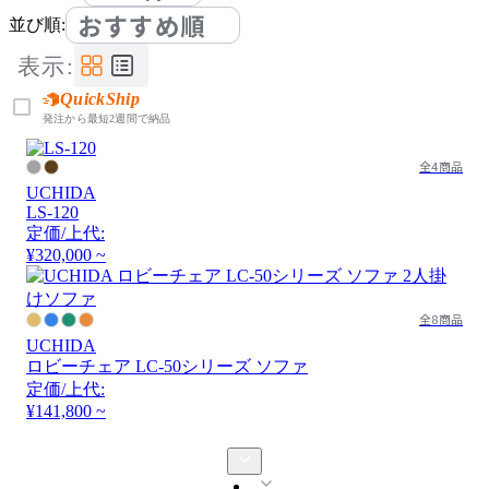
おすすめ順
並び順:
表示:
QuickShip
発注から最短2週間で納品
全4商品
UCHIDA
LS-120
定価/上代:
¥320,000 ~
全8商品
UCHIDA
ロビーチェア LC-50シリーズ ソファ
定価/上代:
¥141,800 ~