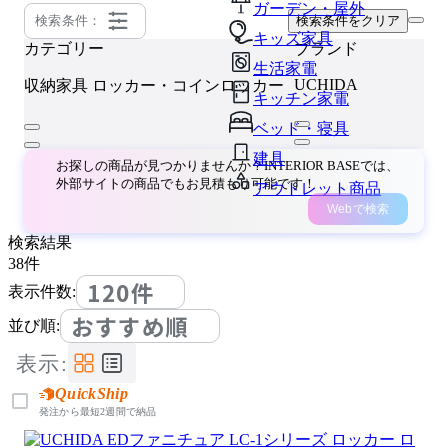
ガーデン・屋外
検索条件：
検索条件をクリア
キッズ家具
カテゴリー
ブランド
生活家電
UCHIDA
収納家具
ロッカー・コインロッカー
キッチン家電
ベッド・寝具
建具
お探しの商品が見つかりませんか？INTERIOR BASEでは、
外部サイトの商品でもお見積もり可能です！
アウトレット商品
Webで検索
検索結果
38
件
120件
表示件数:
おすすめ順
並び順:
表示:
QuickShip
発注から最短2週間で納品