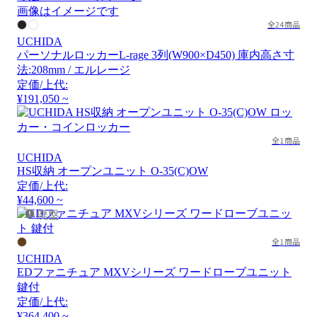
画像はイメージです
全24商品
UCHIDA
パーソナルロッカーL-rage 3列(W900×D450) 庫内高さ寸
法:208mm / エルレージ
定価/上代:
¥191,050 ~
全1商品
UCHIDA
HS収納 オープンユニット O-35(C)OW
定価/上代:
¥44,600 ~
廃盤
全1商品
UCHIDA
EDファニチュア MXVシリーズ ワードローブユニット
鍵付
定価/上代:
¥364,400 ~