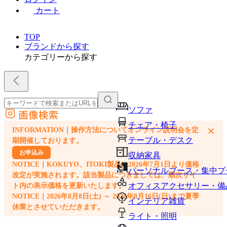
カート
TOP
ブランドから探す
カテゴリーから探す
ソファ
画像検索
外部サイトの商品をカートに追加
チェア・椅子
×
INFORMATION｜操作方法についてオンライン説明会を定
他のサイトで見つけた商品ページのURLを貼り付けて、カートに追加できます
テーブル・デスク
期開催しております。
お申込み
収納家具
NOTICE｜KOKUYO、ITOKI製品は2026年7月1日より価格
パーソナルブース・集中ブ
改定が実施されます。該当製品につきましては、順次サイ
オフィスアクセサリー・備
ト内の表示価格を更新いたします。
NOTICE｜2026年8月8日(土) ～ 2026年8月16日(日)まで夏季
インテリア雑貨
休業とさせていただきます。
ライト・照明