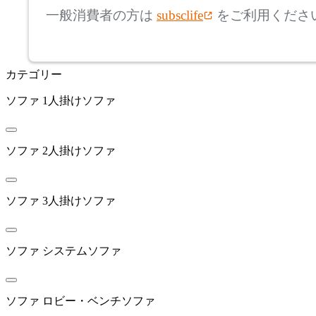
アリアケ
一般消費者の方は
subsclife
をご利用くださ
~
arper
mm
カテゴリー
座面高
検索
アルペール
ソファ
1人掛けソファ
~
artek
mm
ソファ
2人掛けソファ
アルテック
ソファ
3人掛けソファ
ARUNAi
アルナイ
ソファ
システムソファ
AZUMAYA
ソファ
ロビー・ベンチソファ