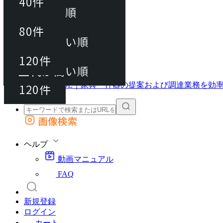
40件
おすすめ順
40件
80件
上代が安い順
動画マニュアル
80件
120件
FAQ
カート
上代が高い順
120件
画像検索
外部サイトの商品をカートに追加
他のサイトで見つけた商品ページのURLを貼り付けて、カートに追加できます
ヘルプ
動画マニュアル
FAQ
新規登録
ログイン
カート