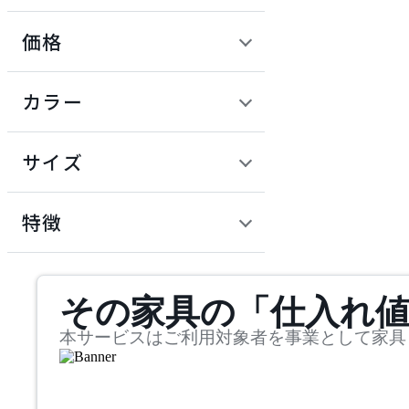
価格
ADAL
定価 / 上代 (税抜)
検索
カラー
アダル
~
円
サイズ
ADAL TOTAL INTERIOR
COLLECTION
幅
アダルトータルインテリ
検索
特徴
アコレクション
~
ADRS
mm
サステナビリティ商品
その家具の「仕入れ
奥行
検索
アドレス
~
本サービスはご利用対象者を事業として家具
ARIAKE
mm
高さ
検索