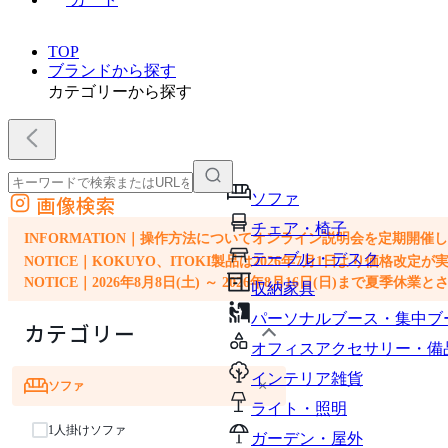
TOP
ブランドから探す
カテゴリーから探す
ソファ
画像検索
外部サイトの商品をカートに追加
チェア・椅子
他のサイトで見つけた商品ページのURLを貼り付けて、カートに追加できます
INFORMATION｜操作方法についてオンライン説明会を定期開催
テーブル・デスク
NOTICE｜KOKUYO、ITOKI製品は2026年7月1日より価
NOTICE｜2026年8月8日(土) ～ 2026年8月16日(日)まで夏季休
収納家具
パーソナルブース・集中ブ
カテゴリー
オフィスアクセサリー・備
インテリア雑貨
×
ソファ
ライト・照明
1人掛けソファ
ガーデン・屋外