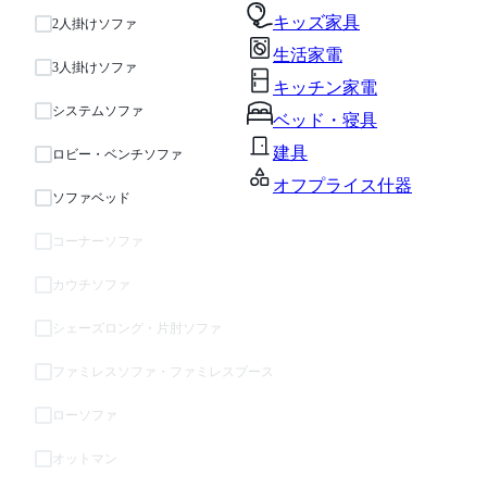
キッズ家具
2人掛けソファ
生活家電
3人掛けソファ
キッチン家電
システムソファ
ベッド・寝具
建具
ロビー・ベンチソファ
オフプライス什器
ソファベッド
コーナーソファ
カウチソファ
シェーズロング・片肘ソファ
ファミレスソファ・ファミレスブース
ローソファ
オットマン