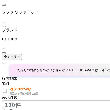
アズマヤ
ソファ
ソファベッド
B-LINE
ビーライン
ブランド
UCHIDA
bellacontte
全てクリア
ベラコンテ
お探しの商品が見つかりませんか？INTERIOR BASEでは、
BoConcept
検索結果
52
件
ボーコンセプト
QuickShip
発注から最短2週間で納品
表示件数:
by interiors
120件