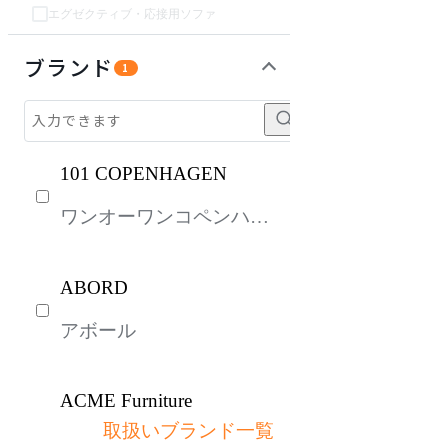
エグゼクティブ・応接用ソファ
チェア・椅子
テーブル・デスク
収納家具
パーソナルブース・集中ブース
オフィスアクセサリー・備品
インテリア雑貨
ライト・照明
生活家電
ガーデン・屋外
キッズ家具
キッチン家電
ベッド・寝具
建具
オフプライス什器
ブランド
1
101 COPENHAGEN
ワンオーワンコペンハー
ゲン
ABORD
アボール
ACME Furniture
取扱いブランド一覧
アクメファニチャー