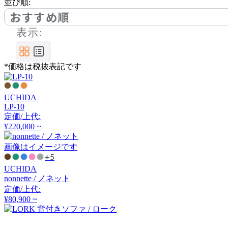
並び順:
バイインテリアズ
おすすめ順
表示:
CARBON STOCK FURNI
TURE
カーボンストックファニ
*価格は税抜表記です
チャー
UCHIDA
Coccole
LP-10
定価/上代:
コッコレ
¥220,000 ~
画像はイメージです
+5
COLON
UCHIDA
nonnette / ノネット
コロン
定価/上代:
¥80,900 ~
COMPLEX UNIVERSAL
FURNITURE SUPPLY