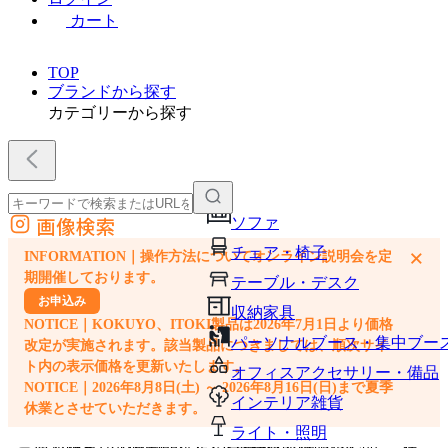
カート
TOP
ブランドから探す
カテゴリーから探す
画像検索
ソファ
外部サイトの商品をカートに追加
チェア・椅子
×
INFORMATION｜操作方法についてオンライン説明会を定
他のサイトで見つけた商品ページのURLを貼り付けて、カートに追加できます
期開催しております。
テーブル・デスク
お申込み
収納家具
NOTICE｜KOKUYO、ITOKI製品は2026年7月1日より価格
パーソナルブース・集中ブー
改定が実施されます。該当製品につきましては、順次サイ
ト内の表示価格を更新いたします。
オフィスアクセサリー・備品
NOTICE｜2026年8月8日(土) ～ 2026年8月16日(日)まで夏季
インテリア雑貨
休業とさせていただきます。
ライト・照明