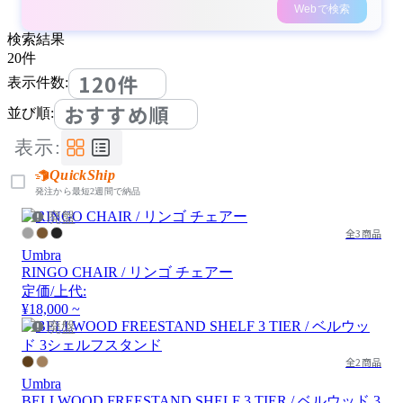
Webで検索
検索結果
20
件
120件
表示件数:
おすすめ順
並び順:
表示:
QuickShip
発注から最短2週間で納品
廃盤
全3商品
Umbra
RINGO CHAIR / リンゴ チェアー
定価/上代:
¥18,000 ~
廃盤
全2商品
Umbra
BELLWOOD FREESTAND SHELF 3 TIER / ベルウッド 3