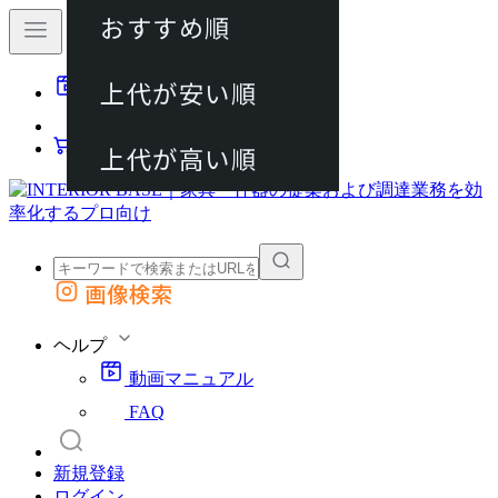
おすすめ順
80件
上代が安い順
動画マニュアル
120件
FAQ
カート
上代が高い順
画像検索
外部サイトの商品をカートに追加
他のサイトで見つけた商品ページのURLを貼り付けて、カートに追加できます
ヘルプ
動画マニュアル
FAQ
新規登録
ログイン