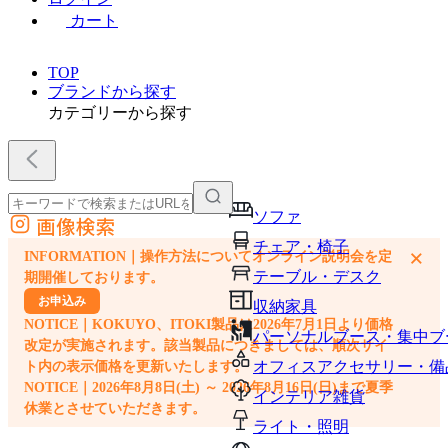
カート
TOP
ブランドから探す
カテゴリーから探す
ソファ
画像検索
外部サイトの商品をカートに追加
チェア・椅子
×
INFORMATION｜操作方法についてオンライン説明会を定
他のサイトで見つけた商品ページのURLを貼り付けて、カートに追加できます
テーブル・デスク
期開催しております。
お申込み
収納家具
NOTICE｜KOKUYO、ITOKI製品は2026年7月1日より価格
パーソナルブース・集中ブ
改定が実施されます。該当製品につきましては、順次サイ
オフィスアクセサリー・備
ト内の表示価格を更新いたします。
NOTICE｜2026年8月8日(土) ～ 2026年8月16日(日)まで夏季
インテリア雑貨
休業とさせていただきます。
ライト・照明