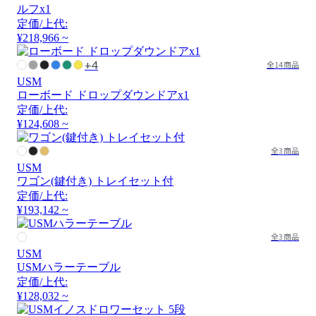
ルフx1
定価/上代:
¥218,966 ~
+4
全14商品
USM
ローボード ドロップダウンドアx1
定価/上代:
¥124,608 ~
全3商品
USM
ワゴン(鍵付き) トレイセット付
定価/上代:
¥193,142 ~
全3商品
USM
USMハラーテーブル
定価/上代:
¥128,032 ~