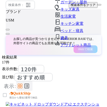
ガーデン・屋外
検索条件：
検索条件をクリア
キッズ家具
ブランド
生活家電
USM
キッチン家電
ベッド・寝具
建具
お探しの商品が見つかりませんか？INTERIOR BASEでは、
外部サイトの商品でもお見積もり可能です！
アウトレット商品
Webで検索
検索結果
17
件
120件
表示件数:
おすすめ順
並び順:
表示:
QuickShip
発注から最短2週間で納品