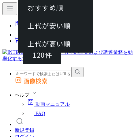
おすすめ順
40件
上代が安い順
動画マニュアル
80件
FAQ
カート
上代が高い順
120件
画像検索
外部サイトの商品をカートに追加
他のサイトで見つけた商品ページのURLを貼り付けて、カートに追加できます
ヘルプ
動画マニュアル
FAQ
新規登録
ログイン