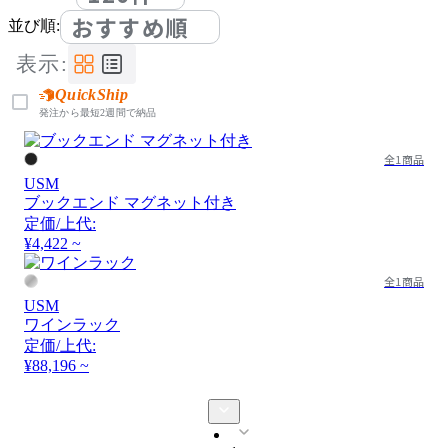
おすすめ順
並び順:
表示:
QuickShip
発注から最短2週間で納品
全1商品
USM
ブックエンド マグネット付き
定価/上代:
¥4,422 ~
全1商品
USM
ワインラック
定価/上代:
¥88,196 ~