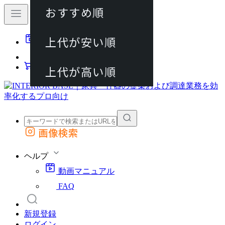
おすすめ順
80件
上代が安い順
動画マニュアル
120件
FAQ
カート
上代が高い順
画像検索
外部サイトの商品をカートに追加
他のサイトで見つけた商品ページのURLを貼り付けて、カートに追加できます
ヘルプ
動画マニュアル
FAQ
新規登録
ログイン