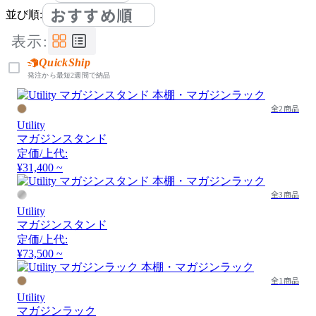
おすすめ順
並び順:
表示:
QuickShip
発注から最短2週間で納品
全2商品
Utility
マガジンスタンド
定価/上代:
¥31,400 ~
全3商品
Utility
マガジンスタンド
定価/上代:
¥73,500 ~
全1商品
Utility
マガジンラック