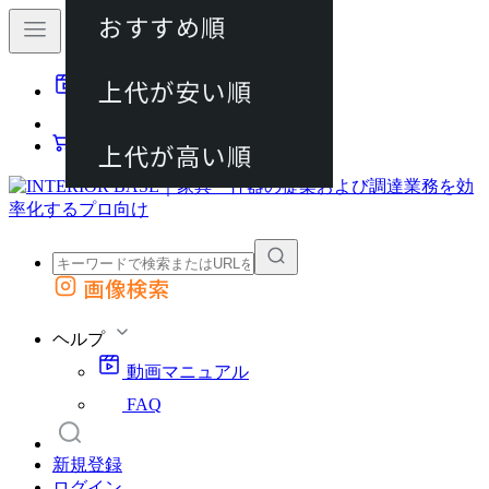
おすすめ順
80件
上代が安い順
動画マニュアル
120件
FAQ
カート
上代が高い順
画像検索
外部サイトの商品をカートに追加
他のサイトで見つけた商品ページのURLを貼り付けて、カートに追加できます
ヘルプ
動画マニュアル
FAQ
新規登録
ログイン