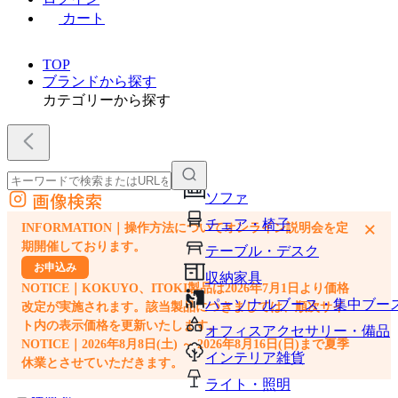
カート
TOP
ブランドから探す
カテゴリーから探す
画像検索
ソファ
外部サイトの商品をカートに追加
チェア・椅子
×
INFORMATION｜操作方法についてオンライン説明会を定
他のサイトで見つけた商品ページのURLを貼り付けて、カートに追加できます
期開催しております。
テーブル・デスク
お申込み
収納家具
NOTICE｜KOKUYO、ITOKI製品は2026年7月1日より価格
パーソナルブース・集中ブー
改定が実施されます。該当製品につきましては、順次サイ
ト内の表示価格を更新いたします。
オフィスアクセサリー・備品
NOTICE｜2026年8月8日(土) ～ 2026年8月16日(日)まで夏季
インテリア雑貨
休業とさせていただきます。
ライト・照明