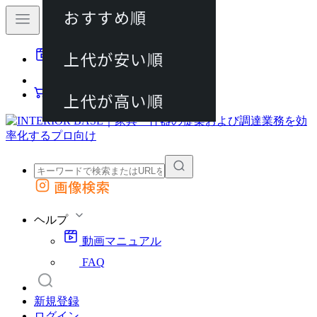
おすすめ順
80件
上代が安い順
動画マニュアル
120件
FAQ
カート
上代が高い順
画像検索
外部サイトの商品をカートに追加
他のサイトで見つけた商品ページのURLを貼り付けて、カートに追加できます
ヘルプ
動画マニュアル
FAQ
新規登録
ログイン