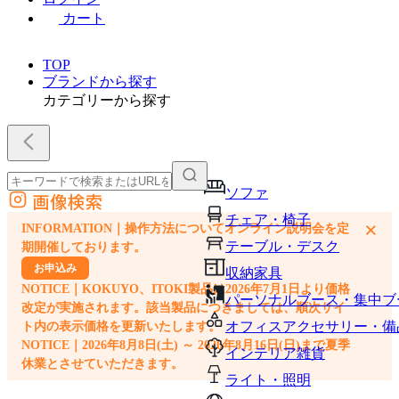
カート
TOP
ブランドから探す
カテゴリーから探す
ソファ
画像検索
外部サイトの商品をカートに追加
チェア・椅子
×
INFORMATION｜操作方法についてオンライン説明会を定
他のサイトで見つけた商品ページのURLを貼り付けて、カートに追加できます
テーブル・デスク
期開催しております。
お申込み
収納家具
NOTICE｜KOKUYO、ITOKI製品は2026年7月1日より価格
パーソナルブース・集中ブ
改定が実施されます。該当製品につきましては、順次サイ
オフィスアクセサリー・備
ト内の表示価格を更新いたします。
NOTICE｜2026年8月8日(土) ～ 2026年8月16日(日)まで夏季
インテリア雑貨
休業とさせていただきます。
ライト・照明