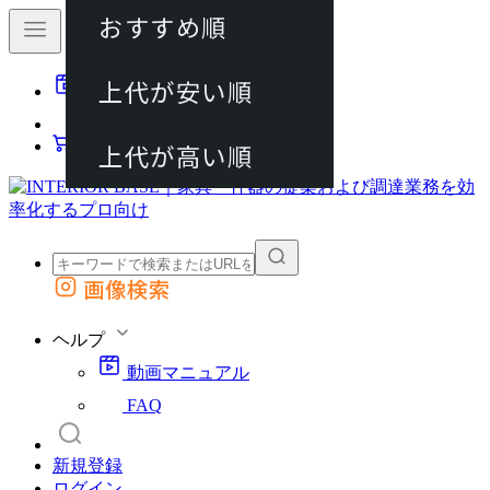
おすすめ順
80件
上代が安い順
動画マニュアル
120件
FAQ
カート
上代が高い順
画像検索
外部サイトの商品をカートに追加
他のサイトで見つけた商品ページのURLを貼り付けて、カートに追加できます
ヘルプ
動画マニュアル
FAQ
新規登録
ログイン