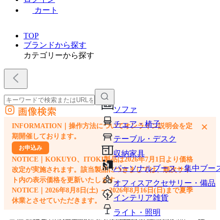
カート
TOP
ブランドから探す
カテゴリーから探す
画像検索
ソファ
外部サイトの商品をカートに追加
チェア・椅子
×
INFORMATION｜操作方法についてオンライン説明会を定
他のサイトで見つけた商品ページのURLを貼り付けて、カートに追加できます
期開催しております。
テーブル・デスク
お申込み
収納家具
NOTICE｜KOKUYO、ITOKI製品は2026年7月1日より価格
パーソナルブース・集中ブー
改定が実施されます。該当製品につきましては、順次サイ
ト内の表示価格を更新いたします。
オフィスアクセサリー・備品
NOTICE｜2026年8月8日(土) ～ 2026年8月16日(日)まで夏季
インテリア雑貨
休業とさせていただきます。
ライト・照明