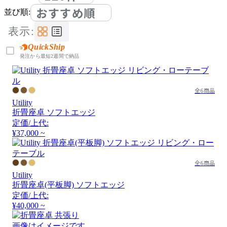
おすすめ順
並び順:
表示:
QuickShip
発注から最短2週間で納品
全6商品
Utility
折畳座卓 ソフトエッジ
定価/上代:
¥37,000 ~
全6商品
Utility
折畳座卓(平板脚) ソフトエッジ
定価/上代:
¥40,000 ~
画像はイメージです