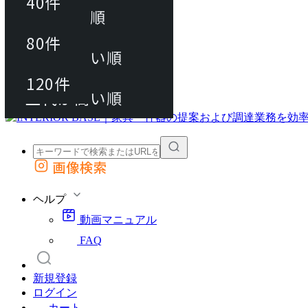
40件
おすすめ順
80件
80件
上代が安い順
動画マニュアル
120件
120件
FAQ
カート
上代が高い順
画像検索
外部サイトの商品をカートに追加
他のサイトで見つけた商品ページのURLを貼り付けて、カートに追加できます
ヘルプ
動画マニュアル
FAQ
新規登録
ログイン
カート