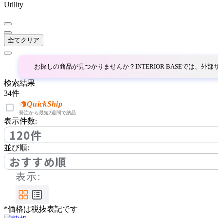
Utility
common furniture
コモンファニチャー
全てクリア
COMPLEX UNIVERSAL
お探しの商品が見つかりませんか？INTERIOR BASEでは、
FURNITURE SUPPLY
コンプレックスユニバー
検索結果
34
件
サルファニチャーサプラ
QuickShip
イ
発注から最短2週間で納品
CondeHouse
表示件数:
120件
カンディハウス
並び順:
おすすめ順
CORE ONE
表示:
コアワン
*価格は税抜表記です