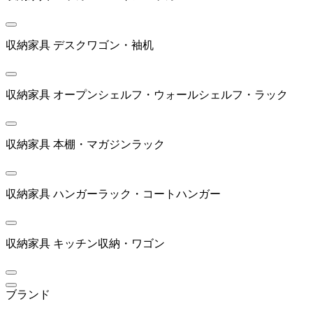
by interiors
バイインテリアズ
収納家具
デスクワゴン・袖机
cascando
収納家具
オープンシェルフ・ウォールシェルフ・ラック
カスカンド
収納家具
本棚・マガジンラック
Coccole
コッコレ
収納家具
ハンガーラック・コートハンガー
COLLECTION LIVING
収納家具
キッチン収納・ワゴン
コレクションリビング
ブランド