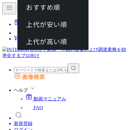
おすすめ順
80件
上代が安い順
動画マニュアル
120件
FAQ
カート
上代が高い順
画像検索
外部サイトの商品をカートに追加
他のサイトで見つけた商品ページのURLを貼り付けて、カートに追加できます
ヘルプ
動画マニュアル
FAQ
新規登録
ログイン