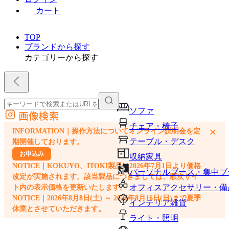
カート
TOP
ブランドから探す
カテゴリーから探す
ソファ
画像検索
外部サイトの商品をカートに追加
チェア・椅子
×
INFORMATION｜操作方法についてオンライン説明会を定
他のサイトで見つけた商品ページのURLを貼り付けて、カートに追加できます
テーブル・デスク
期開催しております。
お申込み
収納家具
NOTICE｜KOKUYO、ITOKI製品は2026年7月1日より価格
パーソナルブース・集中ブ
改定が実施されます。該当製品につきましては、順次サイ
オフィスアクセサリー・備
ト内の表示価格を更新いたします。
NOTICE｜2026年8月8日(土) ～ 2026年8月16日(日)まで夏季
インテリア雑貨
休業とさせていただきます。
ライト・照明