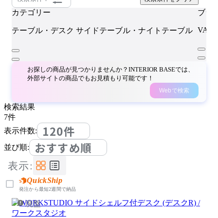
カテゴリー
ブラ
VAL
テーブル・デスク
サイドテーブル・ナイトテーブル
お探しの商品が見つかりませんか？INTERIOR BASEでは、
外部サイトの商品でもお見積もり可能です！
Webで検索
検索結果
7
件
120件
表示件数:
おすすめ順
並び順:
表示:
QuickShip
発注から最短2週間で納品
廃盤